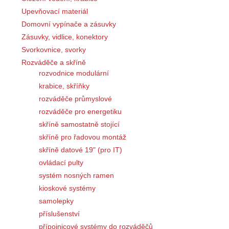
Upevňovací materiál
Domovní vypínače a zásuvky
Zásuvky, vidlice, konektory
Svorkovnice, svorky
Rozváděče a skříně
rozvodnice modulární
krabice, skříňky
rozváděče průmyslové
rozváděče pro energetiku
skříně samostatně stojící
skříně pro řadovou montáž
skříně datové 19" (pro IT)
ovládací pulty
systém nosných ramen
kioskové systémy
samolepky
příslušenství
přípojnicové systémy do rozváděčů