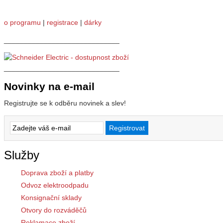
o programu
|
registrace
|
dárky
_____________________________
_____________________________
Novinky na e-mail
Registrujte se k odběru novinek a slev!
Služby
Doprava zboží a platby
Odvoz elektroodpadu
Konsignační sklady
Otvory do rozváděčů
Reklamace zboží