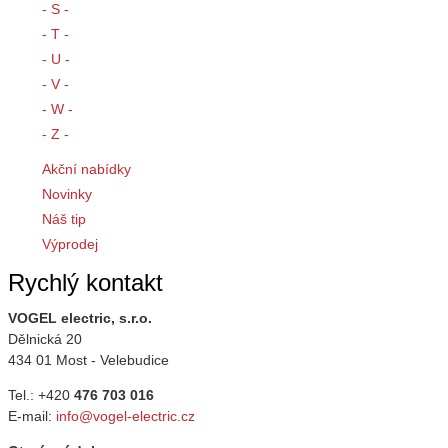
- S -
- T -
- U -
- V -
- W -
- Z -
Akční nabídky
Novinky
Náš tip
Výprodej
Rychlý kontakt
VOGEL electric, s.r.o.
Dělnická 20
434 01 Most - Velebudice
Tel.: +420
476 703 016
E-mail:
info@vogel-electric.cz