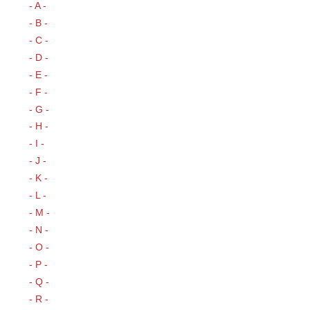
- A -
- B -
- C -
- D -
- E -
- F -
- G -
- H -
- I -
- J -
- K -
- L -
- M -
- N -
- O -
- P -
- Q -
- R -