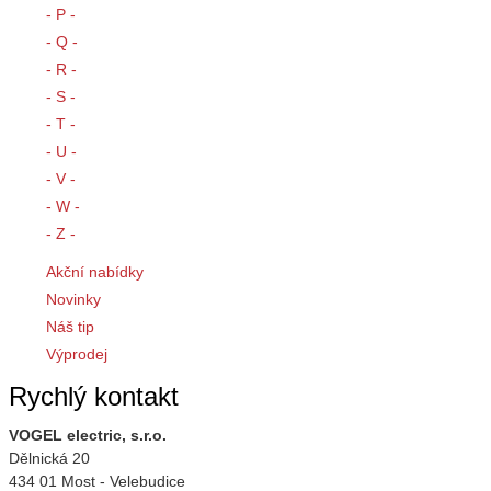
- P -
- Q -
- R -
- S -
- T -
- U -
- V -
- W -
- Z -
Akční nabídky
Novinky
Náš tip
Výprodej
Rychlý kontakt
VOGEL electric, s.r.o.
Dělnická 20
434 01 Most - Velebudice