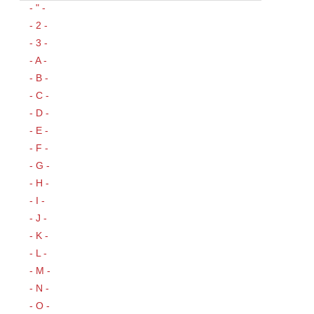
- " -
- 2 -
- 3 -
- A -
- B -
- C -
- D -
- E -
- F -
- G -
- H -
- I -
- J -
- K -
- L -
- M -
- N -
- O -