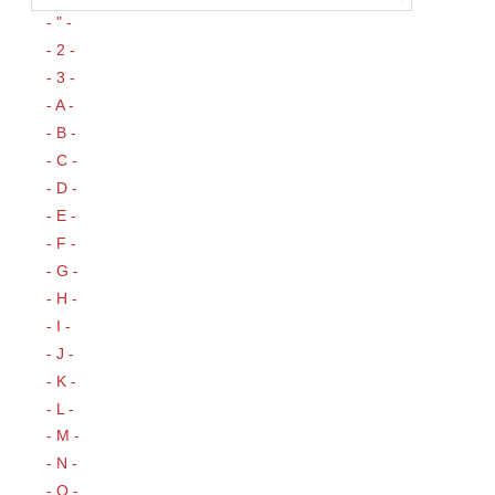
- " -
- 2 -
- 3 -
- A -
- B -
- C -
- D -
- E -
- F -
- G -
- H -
- I -
- J -
- K -
- L -
- M -
- N -
- O -