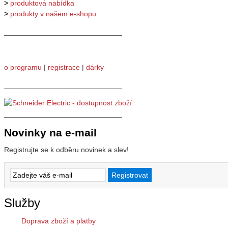
>
produktová nabídka
>
produkty v našem e-shopu
_____________________________
o programu
|
registrace
|
dárky
_____________________________
_____________________________
Novinky na e-mail
Registrujte se k odběru novinek a slev!
Služby
Doprava zboží a platby