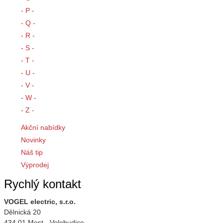
- P -
- Q -
- R -
- S -
- T -
- U -
- V -
- W -
- Z -
Akční nabídky
Novinky
Náš tip
Výprodej
Rychlý kontakt
VOGEL electric, s.r.o.
Dělnická 20
434 01 Most - Velebudice