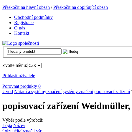
Přeskočit na hlavní obsah
/
Přeskočit na doplňující obsah
Obchodní podmínky
Registrace
O nás
Kontakt
Zvolte měnu:
Přihlásit uživatele
Porovnat produkty
0
Úvod
Nářadí a systémy značení
systémy značení
popisovací zařízení
popisovací zařízení Weidmüller, s
Výběr podle výrobců:
Loga
Název
Odznačit
/
Označit vše