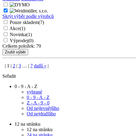
Skrýt výběr podle výrobců
Pouze skladem
(7)
Akce
(1)
Novinka
(1)
Výprodej
(0)
Celkem položek:
79
|
1
|
2
|
3
…
|
7
další
»
|
Seřadit
0 - 9 - A - Z
vybrané
0 - 9 - A - Z
Z - A - 9 - 0
Od nejlevnějšího
Od nejdražšího
12 na stránku
12 na stránku
24 na stránku