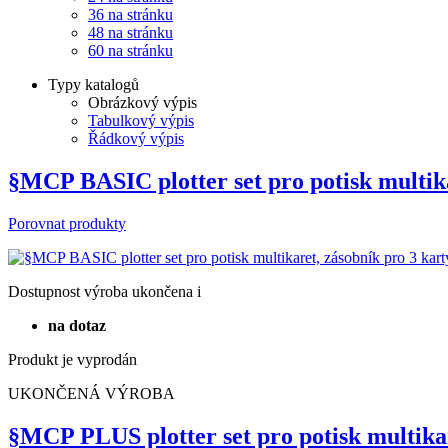
36 na stránku
48 na stránku
60 na stránku
Typy katalogů
Obrázkový výpis
Tabulkový výpis
Řádkový výpis
§MCP BASIC plotter set pro potisk multik
Porovnat produkty
Dostupnost
výroba ukončena
i
na dotaz
Produkt je vyprodán
UKONČENÁ VÝROBA
§MCP PLUS plotter set pro potisk multika