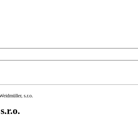
Weidmüller, s.r.o.
.r.o.