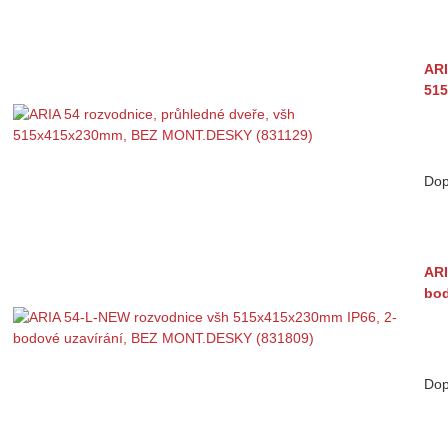
ARI
515
Dop
ARI
bod
Dop