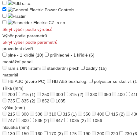
Skrýt výběr podle výrobců
Výběr podle parametrů
Skrýt výběr podle parametrů
provedení dveří
plné - 1 křídlé
(10)
průhledné - 1 křídlé
(6)
montážní panel
rám s DIN lištami
standardní plech
žádný
(16)
materiál
HB ABC (dveře PC)
HB ABS bezhalog.
polyester se skel.vl.
(1
šířka (mm)
200
215
(1)
250
300
315
(2)
330
350
400
41
735
835
(2)
852
1035
výška (mm)
215
300
308
310
315
(1)
350
400
415
(2)
43
747
800
835
(2)
847
1035
(2)
1056
hloubka (mm)
130
150
160
170
(3)
175
190
200
220
230
(6