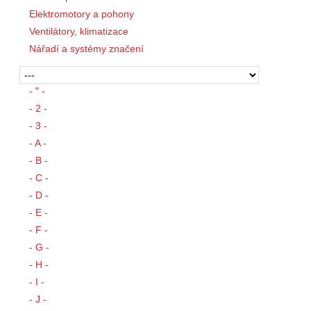
Elektromotory a pohony
Ventilátory, klimatizace
Nářadí a systémy značení
- " -
- 2 -
- 3 -
- A -
- B -
- C -
- D -
- E -
- F -
- G -
- H -
- I -
- J -