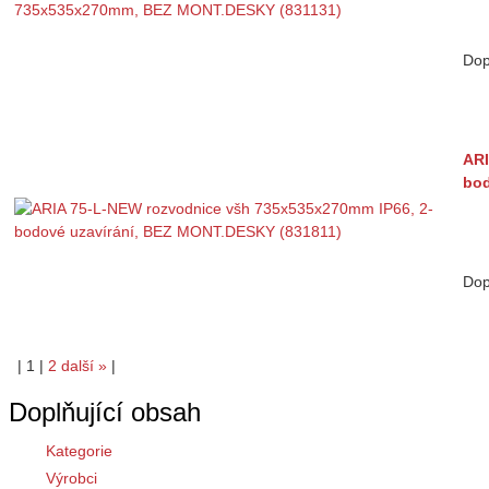
Dop
ARI
bod
Dop
|
1
|
2
další
»
|
Doplňující obsah
Kategorie
Výrobci