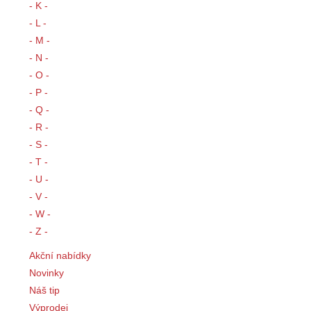
- K -
- L -
- M -
- N -
- O -
- P -
- Q -
- R -
- S -
- T -
- U -
- V -
- W -
- Z -
Akční nabídky
Novinky
Náš tip
Výprodej