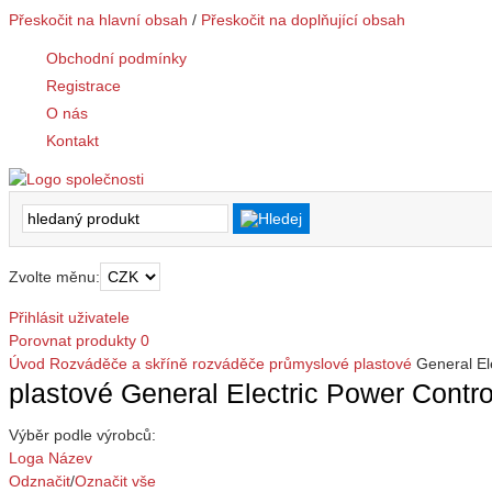
Přeskočit na hlavní obsah
/
Přeskočit na doplňující obsah
Obchodní podmínky
Registrace
O nás
Kontakt
Zvolte měnu:
Přihlásit uživatele
Porovnat produkty
0
Úvod
Rozváděče a skříně
rozváděče průmyslové
plastové
General El
plastové General Electric Power Contro
Výběr podle výrobců:
Loga
Název
Odznačit
/
Označit vše