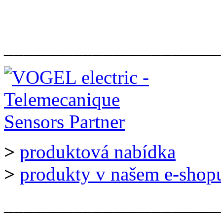
______________________
>
produktová nabídka
>
produkty v našem e-shop
______________________