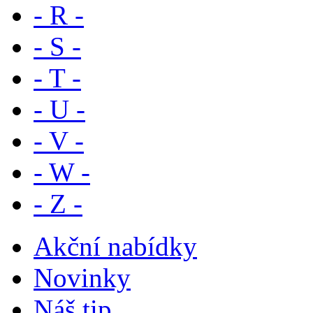
- R -
- S -
- T -
- U -
- V -
- W -
- Z -
Akční nabídky
Novinky
Náš tip