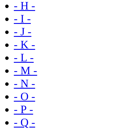
- H -
- I -
- J -
- K -
- L -
- M -
- N -
- O -
- P -
- Q -