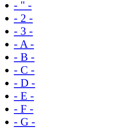
- " -
- 2 -
- 3 -
- A -
- B -
- C -
- D -
- E -
- F -
- G -