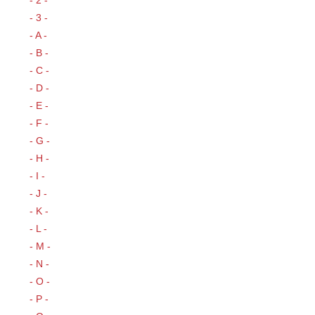
- 2 -
- 3 -
- A -
- B -
- C -
- D -
- E -
- F -
- G -
- H -
- I -
- J -
- K -
- L -
- M -
- N -
- O -
- P -