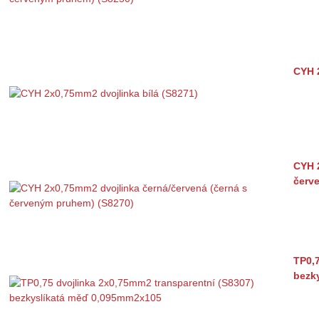
CYH 
CYH 
červ
TP0,7
bezk