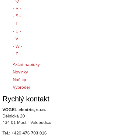
- Q -
- R -
- S -
- T -
- U -
- V -
- W -
- Z -
Akční nabídky
Novinky
Náš tip
Výprodej
Rychlý kontakt
VOGEL electric, s.r.o.
Dělnická 20
434 01 Most - Velebudice
Tel.: +420
476 703 016