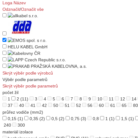
Loga
Název
Odznačit
/
Označit vše
HELU KABEL GmbH
Skrýt výběr podle výrobců
Výběr podle parametrů
Skrýt výběr podle parametrů
počet žil
1
2
(11)
3
4
5
6
7
8
9
10
11
12
14
37
40
41
42
50
51
52
56
60
61
65
80
průřez vodiče (mm2)
0,15
(1)
0,35
(2)
0,5
(2)
0,75
(3)
0,8
1
(1)
1,5
(1)
240
300
materiál izolace