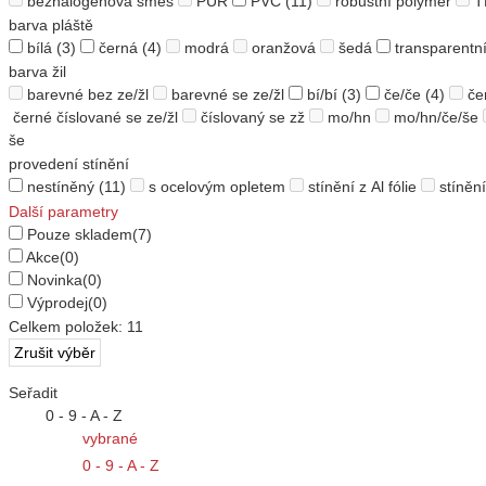
bezhalogenová směs
PUR
PVC
(11)
robustní polymer
T
barva pláště
bílá
(3)
černá
(4)
modrá
oranžová
šedá
transparentn
barva žil
barevné bez ze/žl
barevné se ze/žl
bí/bí
(3)
če/če
(4)
če
černé číslované se ze/žl
číslovaný se zž
mo/hn
mo/hn/če/še
še
provedení stínění
nestíněný
(11)
s ocelovým opletem
stínění z Al fólie
stíněn
Další parametry
Pouze skladem
(7)
Akce
(0)
Novinka
(0)
Výprodej
(0)
Celkem položek:
11
Seřadit
0 - 9 - A - Z
vybrané
0 - 9 - A - Z