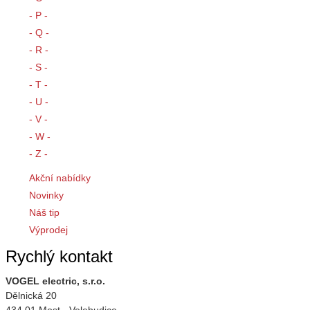
- P -
- Q -
- R -
- S -
- T -
- U -
- V -
- W -
- Z -
Akční nabídky
Novinky
Náš tip
Výprodej
Rychlý kontakt
VOGEL electric, s.r.o.
Dělnická 20
434 01 Most - Velebudice