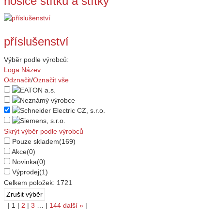
nosiče štítků a štítky
příslušenství
Výběr podle výrobců:
Loga
Název
Odznačit
/
Označit vše
Skrýt výběr podle výrobců
Pouze skladem
(169)
Akce
(0)
Novinka
(0)
Výprodej
(1)
Celkem položek:
1721
|
1
|
2
|
3
…
|
144
další
»
|