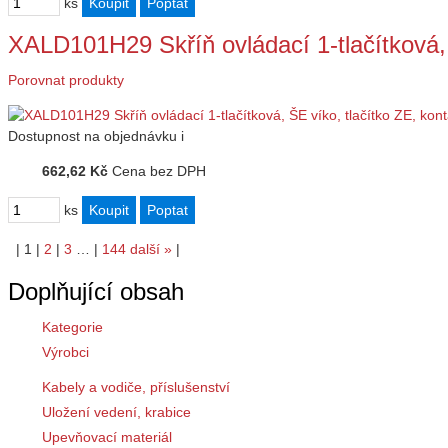
ks
XALD101H29 Skříň ovládací 1-tlačítková,
Porovnat produkty
Dostupnost
na objednávku
i
662,62 Kč
Cena bez DPH
ks
|
1
|
2
|
3
…
|
144
další
»
|
Doplňující obsah
Kategorie
Výrobci
Kabely a vodiče, příslušenství
Uložení vedení, krabice
Upevňovací materiál