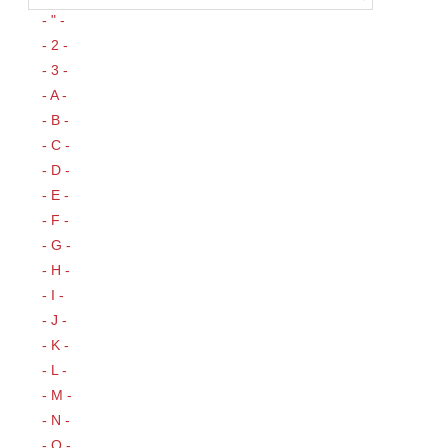
- " -
- 2 -
- 3 -
- A -
- B -
- C -
- D -
- E -
- F -
- G -
- H -
- I -
- J -
- K -
- L -
- M -
- N -
- O -