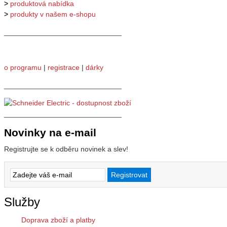
>
produktová nabídka
>
produkty v našem e-shopu
_____________________________
o programu
|
registrace
|
dárky
_____________________________
_____________________________
Novinky na e-mail
Registrujte se k odběru novinek a slev!
Služby
Doprava zboží a platby