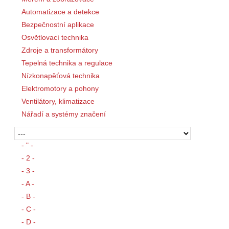
Automatizace a detekce
Bezpečnostní aplikace
Osvětlovací technika
Zdroje a transformátory
Tepelná technika a regulace
Nízkonapěťová technika
Elektromotory a pohony
Ventilátory, klimatizace
Nářadí a systémy značení
- " -
- 2 -
- 3 -
- A -
- B -
- C -
- D -