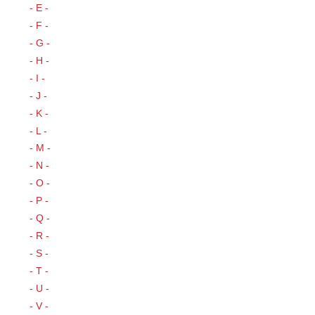
- E -
- F -
- G -
- H -
- I -
- J -
- K -
- L -
- M -
- N -
- O -
- P -
- Q -
- R -
- S -
- T -
- U -
- V -