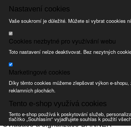
Nastavení cookies
Vaše soukromí je důležité. Můžete si vybrat coookies n
Přeskočit na hlavní obsah
/
Přeskočit na doplňující obsah
Obchodní podmínky
Cookies nezbytné pro využívání webu
Registrace
O nás
Toto nastavení nelze deaktivovat. Bez nezytných cooki
Kontakt
Marketingové cookies
Díky těmto cookies můžeme zlepšovat výkon e-shopu, zo
reklamních plochách.
Zvolte měnu:
Tento e-shop využívá cookies
Přihlásit uživatele
Porovnat produkty
0
Tento e-shop používá k poskytování služeb, personaliza
Úvod
Ovladače a signalizace
BANNER
tlačítko „Souhlasím“ vyjadřujete souhlas k použití všec
Ovladače a signalizace BANNER