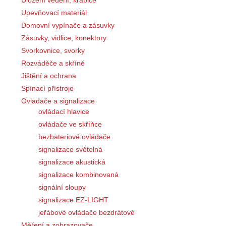
Uložení vedení, krabice
Upevňovací materiál
Domovní vypínače a zásuvky
Zásuvky, vidlice, konektory
Svorkovnice, svorky
Rozváděče a skříně
Jištění a ochrana
Spínací přístroje
Ovladače a signalizace
ovládací hlavice
ovládače ve skříňce
bezbateriové ovládače
signalizace světelná
signalizace akustická
signalizace kombinovaná
signální sloupy
signalizace EZ-LIGHT
jeřábové ovládače bezdrátové
Měření a zobrazovače