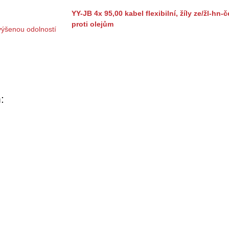
YY-JB 4x 95,00 kabel flexibilní, žíly ze/žl-h
proti olejům
: