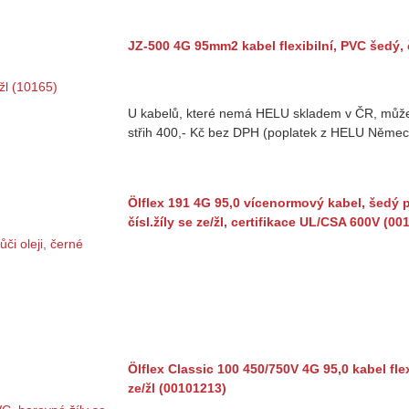
JZ-500 4G 95mm2 kabel flexibilní, PVC šedý, č
U kabelů, které nemá HELU skladem v ČR, může
střih 400,- Kč bez DPH (poplatek z HELU Němec
Ölflex 191 4G 95,0 vícenormový kabel, šedý p
čísl.žíly se ze/žl, certifikace UL/CSA 600V (00
Ölflex Classic 100 450/750V 4G 95,0 kabel flex
ze/žl (00101213)