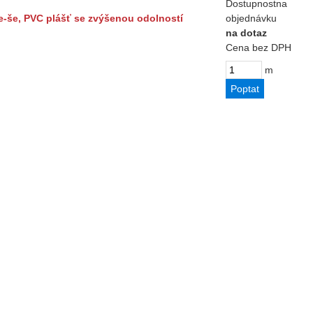
Dostupnost
na
n-če-še, PVC plášť se zvýšenou odolností
objednávku
na dotaz
Cena bez DPH
m