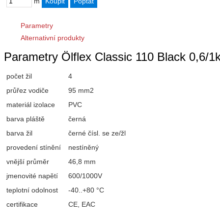
m
Parametry
Alternativní produkty
Parametry Ölflex Classic 110 Black 0,6/1k
počet žil
4
průřez vodiče
95 mm2
materiál izolace
PVC
barva pláště
černá
barva žil
černé čísl. se ze/žl
provedení stínění
nestíněný
vnější průměr
46,8 mm
jmenovité napětí
600/1000V
teplotní odolnost
-40..+80 °C
certifikace
CE, EAC