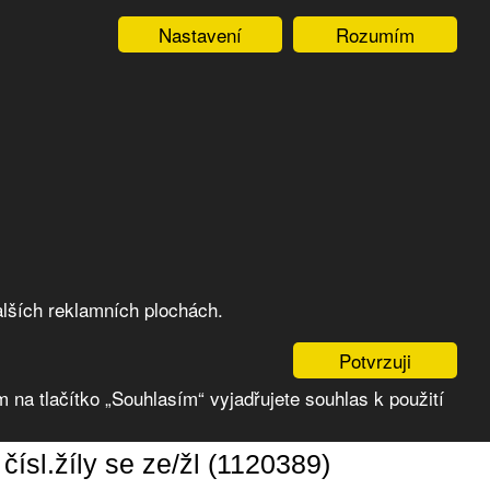
Nastavení
Rozumím
lších reklamních plochách.
Potvrzuji
 na tlačítko „Souhlasím“ vyjadřujete souhlas k použití
ísl.žíly se ze/žl (1120389)