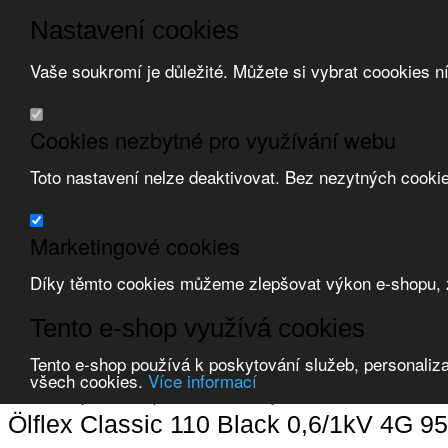
Nastavení cookies
Vaše soukromí je důležité. Můžete si vybrat coookies n
Přeskočit na hlavní obsah
/
Přeskočit na doplňující obsah
Obchodní podmínky
Cookies nezbytné pro využívání webu
Registrace
O nás
Toto nastavení nelze deaktivovat. Bez nezytných cooki
Kontakt
Marketingové cookies
Díky těmto cookies můžeme zlepšovat výkon e-shopu, zo
Zvolte měnu:
Tento e-shop využívá cookies
Přihlásit uživatele
Tento e-shop používá k poskytování služeb, personaliza
Porovnat produkty
0
všech cookies.
Více informací
Úvod
Kabely a vodiče, příslušenství
kabely
ovládací, flexibilní
Ölflex Classic 110 Black 0,6/1kV 4G 95 