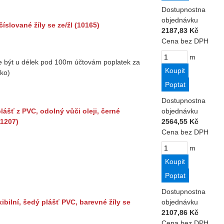
Dostupnost
na
objednávku
íslované žíly se ze/žl (10165)
2187,83 Kč
Cena bez DPH
m
 být u délek pod 100m účtovám poplatek za
ko)
Dostupnost
na
lášť z PVC, odolný vůči oleji, černé
objednávku
11207)
2564,55 Kč
Cena bez DPH
m
Dostupnost
na
ibilní, šedý plášť PVC, barevné žíly se
objednávku
2107,86 Kč
Cena bez DPH