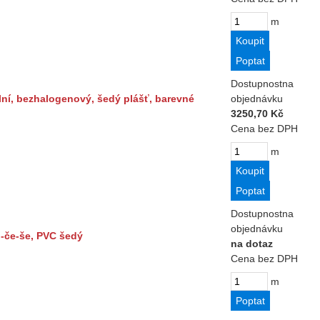
m
Dostupnost
na
ilní, bezhalogenový, šedý plášť, barevné
objednávku
3250,70 Kč
Cena bez DPH
m
Dostupnost
na
objednávku
hn-če-še, PVC šedý
na dotaz
Cena bez DPH
m