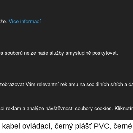
íže.
Více informací
es souborů nelze naše služby smysluplně poskytovat.
brazovat Vám relevantní reklamu na sociálních sítích a da
ci reklam a analýze návštěvnosti soubory cookies. Kliknutím
kabel ovládací, černý plášť PVC, černé č