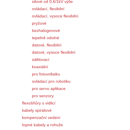
silové od 0,6/1kV výše
ovládací, flexibilní
ovládací, vysoce flexibilní
pryžové
bezhalogenové
tepelně odolné
datové, flexibilní
datové, vysoce flexibilní
sdělovací
koaxiální
pro fotovoltaiku
ovládací pro robotiku
pro servo aplikace
pro senzory
flexošňůry s vidlicí
kabely spirálové
kompenzační vedení
topné kabely a rohože