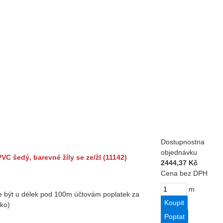
Dostupnost
na
objednávku
VC šedý, barevné žíly se ze/žl (11142)
2444,37 Kč
Cena bez DPH
m
 být u délek pod 100m účtovám poplatek za
ko)