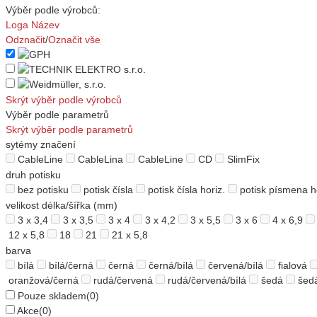
Výběr podle výrobců:
Loga
Název
Odznačit
/
Označit vše
Skrýt výběr podle výrobců
Výběr podle parametrů
Skrýt výběr podle parametrů
sytémy značení
CableLine
CableLina
CableLine
CD
SlimFix
druh potisku
bez potisku
potisk čísla
potisk čísla horiz.
potisk písmena h
velikost délka/šířka (mm)
3 x 3,4
3 x 3,5
3 x 4
3 x 4,2
3 x 5,5
3 x 6
4 x 6,9
12 x 5,8
18
21
21 x 5,8
barva
bílá
bílá/černá
černá
černá/bílá
červená/bílá
fialová
oranžová/černá
rudá/červená
rudá/červená/bílá
šedá
šed
Pouze skladem
(0)
Akce
(0)