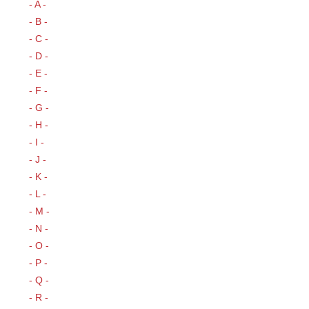
- A -
- B -
- C -
- D -
- E -
- F -
- G -
- H -
- I -
- J -
- K -
- L -
- M -
- N -
- O -
- P -
- Q -
- R -