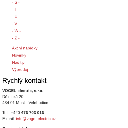
- S -
- T -
- U -
- V -
- W -
- Z -
Akční nabídky
Novinky
Náš tip
Výprodej
Rychlý kontakt
VOGEL electric, s.r.o.
Dělnická 20
434 01 Most - Velebudice
Tel.: +420
476 703 016
E-mail:
info@vogel-electric.cz