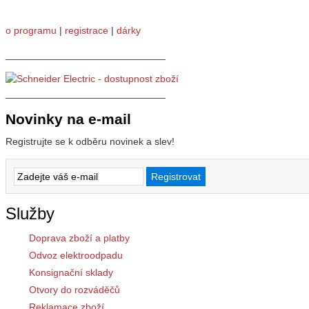
o programu
|
registrace
|
dárky
_____________________________
_____________________________
Novinky na e-mail
Registrujte se k odběru novinek a slev!
Služby
Doprava zboží a platby
Odvoz elektroodpadu
Konsignační sklady
Otvory do rozváděčů
Reklamace zboží