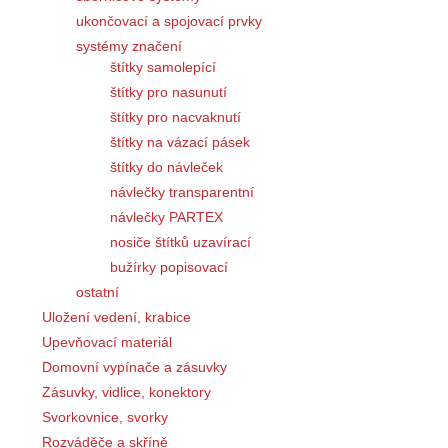
ukončovací a spojovací prvky
systémy značení
štítky samolepící
štítky pro nasunutí
štítky pro nacvaknutí
štítky na vázací pásek
štítky do návleček
návlečky transparentní
návlečky PARTEX
nosiče štítků uzavírací
bužírky popisovací
ostatní
Uložení vedení, krabice
Upevňovací materiál
Domovní vypínače a zásuvky
Zásuvky, vidlice, konektory
Svorkovnice, svorky
Rozváděče a skříně