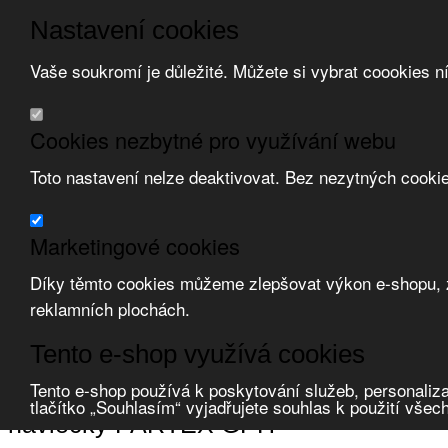
Nastavení cookies
Vaše soukromí je důležité. Můžete si vybrat coookies n
Přeskočit na hlavní obsah
/
Přeskočit na doplňující obsah
Obchodní podmínky
Cookies nezbytné pro využívání webu
Registrace
O nás
Toto nastavení nelze deaktivovat. Bez nezytných cooki
Kontakt
Marketingové cookies
Díky těmto cookies můžeme zlepšovat výkon e-shopu, zo
reklamních plochách.
Zvolte měnu:
Tento e-shop využívá cookies
Přihlásit uživatele
Porovnat produkty
0
Tento e-shop používá k poskytování služeb, personaliza
Úvod
Kabely a vodiče, příslušenství
systémy značení
návlečky PART
tlačítko „Souhlasím“ vyjadřujete souhlas k použití všec
návlečky PARTEX GPH