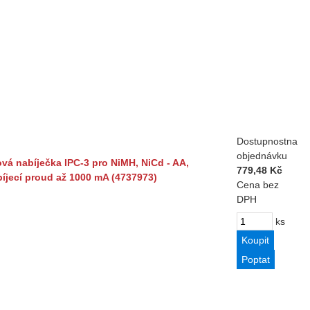
Dostupnost
na
objednávku
ová nabíječka IPC-3 pro NiMH, NiCd - AA,
779,48 Kč
íjecí proud až 1000 mA (4737973)
Cena bez
DPH
ks