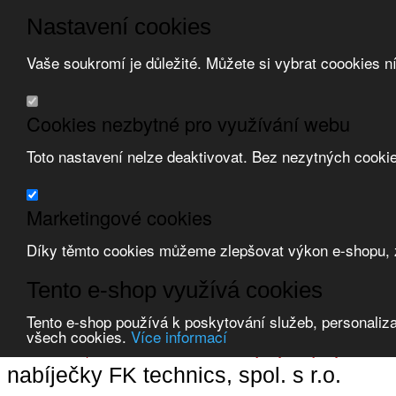
Nastavení cookies
Vaše soukromí je důležité. Můžete si vybrat coookies n
Přeskočit na hlavní obsah
/
Přeskočit na doplňující obsah
Obchodní podmínky
Cookies nezbytné pro využívání webu
Registrace
O nás
Toto nastavení nelze deaktivovat. Bez nezytných cooki
Kontakt
Marketingové cookies
Díky těmto cookies můžeme zlepšovat výkon e-shopu, zo
Zvolte měnu:
Tento e-shop využívá cookies
Přihlásit uživatele
Tento e-shop používá k poskytování služeb, personaliza
Porovnat produkty
0
všech cookies.
Více informací
Úvod
Nízkonapěťová technika
baterie a nabíječky
nabíječky
FK techni
nabíječky FK technics, spol. s r.o.