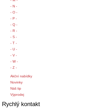
- M -
- N -
- O -
- P -
- Q -
- R -
- S -
- T -
- U -
- V -
- W -
- Z -
Akční nabídky
Novinky
Náš tip
Výprodej
Rychlý kontakt