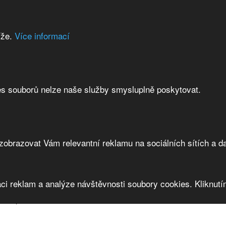
íže.
Více informací
es souborů nelze naše služby smysluplně poskytovat.
brazovat Vám relevantní reklamu na sociálních sítích a da
ci reklam a analýze návštěvnosti soubory cookies. Kliknutím
cs, spol. s r.o.