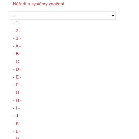
Nářadí a systémy značení
- " -
- 2 -
- 3 -
- A -
- B -
- C -
- D -
- E -
- F -
- G -
- H -
- I -
- J -
- K -
- L -