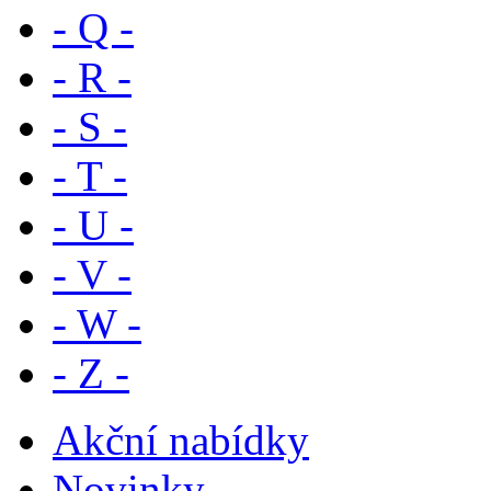
- Q -
- R -
- S -
- T -
- U -
- V -
- W -
- Z -
Akční nabídky
Novinky