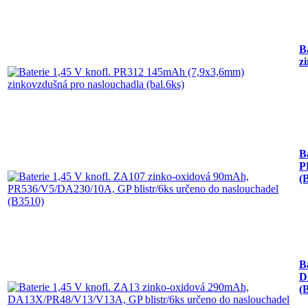
B
z
B
P
(
B
D
(