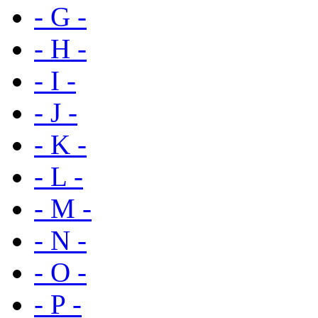
- G -
- H -
- I -
- J -
- K -
- L -
- M -
- N -
- O -
- P -