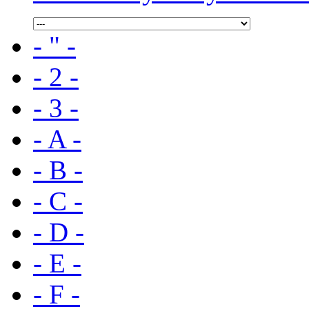
- " -
- 2 -
- 3 -
- A -
- B -
- C -
- D -
- E -
- F -