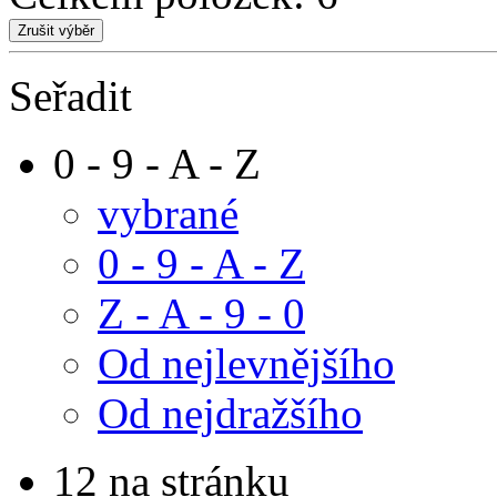
Seřadit
0 - 9 - A - Z
vybrané
0 - 9 - A - Z
Z - A - 9 - 0
Od nejlevnějšího
Od nejdražšího
12 na stránku