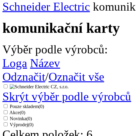
Schneider Electric
komunika
komunikační karty
Výběr podle výrobců:
Loga
Název
Odznačit
/
Označit vše
Skrýt výběr podle výrobců
Pouze skladem
(0)
Akce
(0)
Novinka
(0)
Výprodej
(0)
Celkem položek:
6