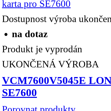
Dostupnost
výroba ukonče
na dotaz
Produkt je vyprodán
UKONČENÁ VÝROBA
VCM7600V5045E LON k
SE7600
Porovnat produkty