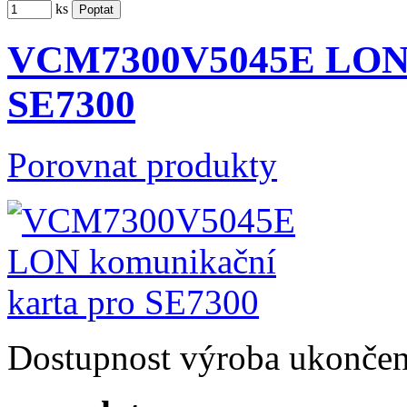
ks
VCM7300V5045E LON k
SE7300
Porovnat produkty
Dostupnost
výroba ukonče