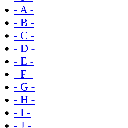
- A -
- B -
- C -
- D -
- E -
- F -
- G -
- H -
- I -
- J -