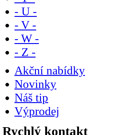
- U -
- V -
- W -
- Z -
Akční nabídky
Novinky
Náš tip
Výprodej
Rychlý kontakt