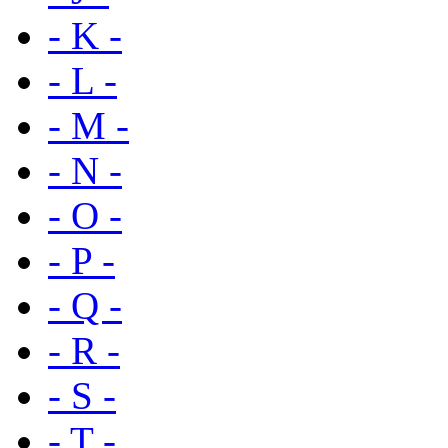
- K -
- L -
- M -
- N -
- O -
- P -
- Q -
- R -
- S -
- T -