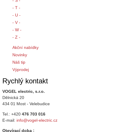
- S -
- T -
- U -
- V -
- W -
- Z -
Akční nabídky
Novinky
Náš tip
Výprodej
Rychlý kontakt
VOGEL electric, s.r.o.
Dělnická 20
434 01 Most - Velebudice
Tel.: +420
476 703 016
E-mail:
info@vogel-electric.cz
Otevírací doba :