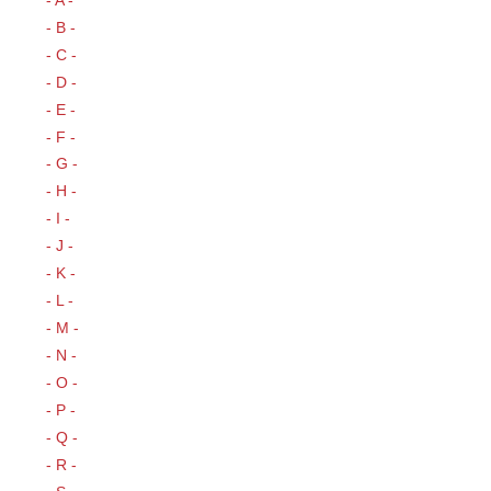
- B -
- C -
- D -
- E -
- F -
- G -
- H -
- I -
- J -
- K -
- L -
- M -
- N -
- O -
- P -
- Q -
- R -