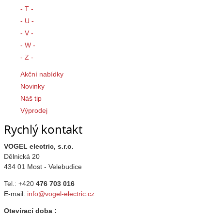
- T -
- U -
- V -
- W -
- Z -
Akční nabídky
Novinky
Náš tip
Výprodej
Rychlý kontakt
VOGEL electric, s.r.o.
Dělnická 20
434 01 Most - Velebudice
Tel.: +420
476 703 016
E-mail:
info@vogel-electric.cz
Otevírací doba :