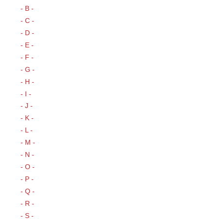
- B -
- C -
- D -
- E -
- F -
- G -
- H -
- I -
- J -
- K -
- L -
- M -
- N -
- O -
- P -
- Q -
- R -
- S -