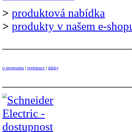
>
produktová nabídka
>
produkty v našem e-shop
______________________
o programu
|
registrace
|
dárky
______________________