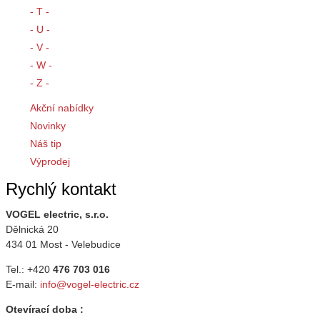
- T -
- U -
- V -
- W -
- Z -
Akční nabídky
Novinky
Náš tip
Výprodej
Rychlý kontakt
VOGEL electric, s.r.o.
Dělnická 20
434 01 Most - Velebudice
Tel.: +420
476 703 016
E-mail:
info@vogel-electric.cz
Otevírací doba :