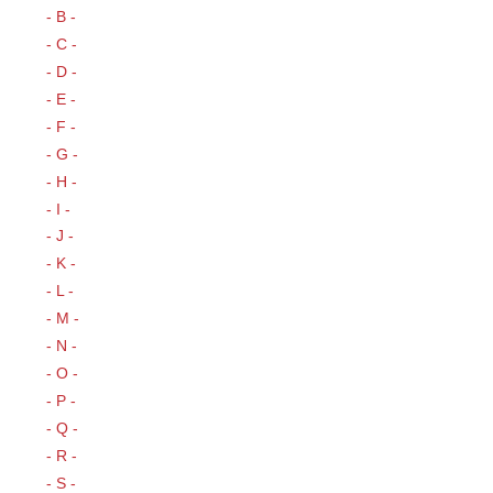
- B -
- C -
- D -
- E -
- F -
- G -
- H -
- I -
- J -
- K -
- L -
- M -
- N -
- O -
- P -
- Q -
- R -
- S -