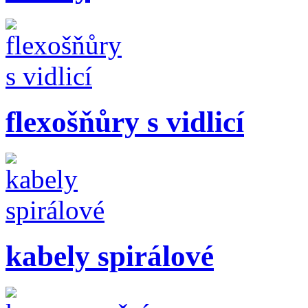
flexošňůry s vidlicí
kabely spirálové