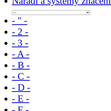
Nářadí a systémy značení
- " -
- 2 -
- 3 -
- A -
- B -
- C -
- D -
- E -
- F -