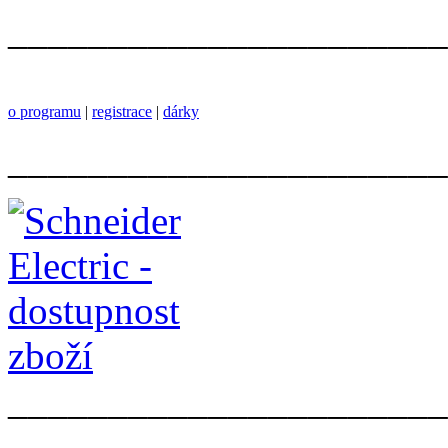
______________________
o programu
|
registrace
|
dárky
______________________
______________________