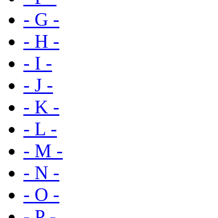
- G -
- H -
- I -
- J -
- K -
- L -
- M -
- N -
- O -
- P -