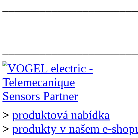
______________________
______________________
>
produktová nabídka
>
produkty v našem e-shop