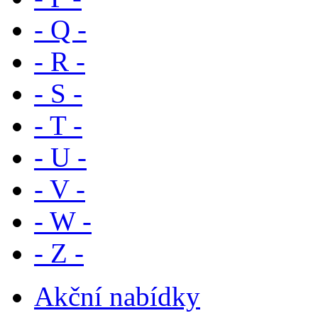
- Q -
- R -
- S -
- T -
- U -
- V -
- W -
- Z -
Akční nabídky