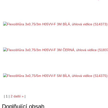
|
1
|
2
další
»
|
Doplňující obsah