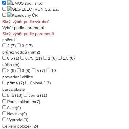
Skrýt výběr podle výrobců
Výběr podle parametrů
Skrýt výběr podle parametrů
počet žil
2
(7)
3
(17)
průřez vodičů (mm2)
0,5
(1)
0,75
(11)
1
(6)
1,5
(6)
délka (m)
2
(9)
3
(8)
5
(7)
10
provedení vidlice
přímá
(7)
úhlová
(17)
barva pláště
bílá
(13)
černá
(11)
Pouze skladem
(7)
Akce
(0)
Novinka
(0)
Výprodej
(0)
Celkem položek:
24