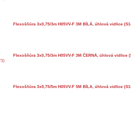
Flexošňůra 3x0,75/3m H05VV-F 3M BÍLÁ, úhlová vidlice (S1
Flexošňůra 3x0,75/3m H05VV-F 3M ČERNÁ, úhlová vidlice (
Flexošňůra 3x0,75/5m H05VV-F 5M BÍLA, úhlová vidlice (S1