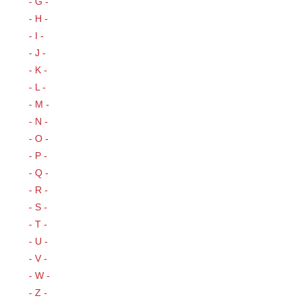
- G -
- H -
- I -
- J -
- K -
- L -
- M -
- N -
- O -
- P -
- Q -
- R -
- S -
- T -
- U -
- V -
- W -
- Z -