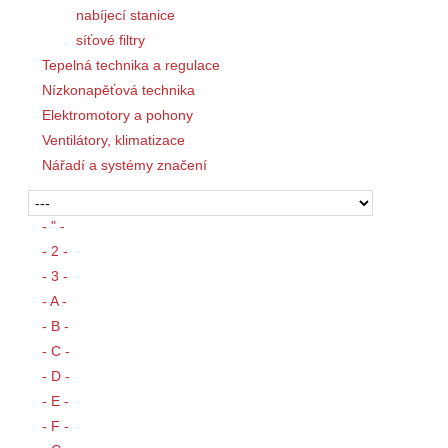
nabíjecí stanice
síťové filtry
Tepelná technika a regulace
Nízkonapěťová technika
Elektromotory a pohony
Ventilátory, klimatizace
Nářadí a systémy značení
- " -
- 2 -
- 3 -
- A -
- B -
- C -
- D -
- E -
- F -