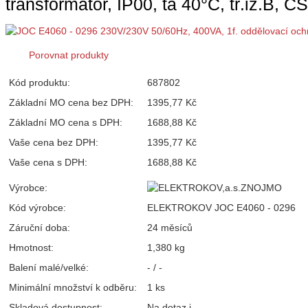
transformátor, IP00, ta 40°C, tř.iz.B,
Porovnat produkty
Kód produktu:
687802
Základní MO cena bez DPH:
1395,77 Kč
Základní MO cena s DPH:
1688,88 Kč
Vaše cena bez DPH:
1395,77 Kč
Vaše cena s DPH:
1688,88 Kč
Výrobce:
Kód výrobce:
ELEKTROKOV JOC E4060 - 0296
Záruční doba:
24 měsíců
Hmotnost:
1,380 kg
Balení malé/velké:
- / -
Minimální množství k odběru:
1 ks
Skladová dostupnost:
Na dotaz
i