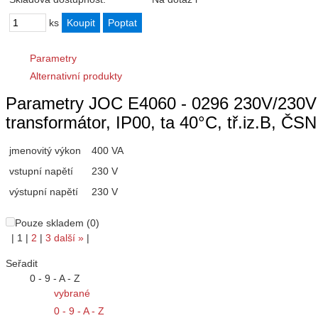
ks
Parametry
Alternativní produkty
Parametry JOC E4060 - 0296 230V/230V 
transformátor, IP00, ta 40°C, tř.iz.B, Č
jmenovitý výkon
400 VA
vstupní napětí
230 V
výstupní napětí
230 V
Pouze skladem (0)
|
1
|
2
|
3
další
»
|
Seřadit
0 - 9 - A - Z
vybrané
0 - 9 - A - Z