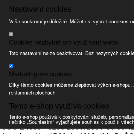
Nastavení cookies
Vaše soukromí je důležité. Můžete si vybrat coookies n
Přeskočit na hlavní obsah
/
Přeskočit na doplňující obsah
Obchodní podmínky
Cookies nezbytné pro využívání webu
Registrace
O nás
Toto nastavení nelze deaktivovat. Bez nezytných cooki
Kontakt
Marketingové cookies
Díky těmto cookies můžeme zlepšovat výkon e-shopu, zo
reklamních plochách.
Zvolte měnu:
Tento e-shop využívá cookies
Přihlásit uživatele
Porovnat produkty
0
Tento e-shop používá k poskytování služeb, personaliza
Úvod
Zdroje a transformátory
transformátory
oddělovací
tlačítko „Souhlasím“ vyjadřujete souhlas k použití všec
JOC E4060 - 0296 230V/230V 50/60Hz,