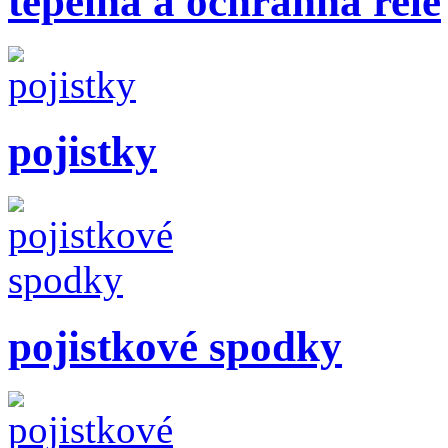
tepelná a ochranná relé
pojistky
pojistkové spodky