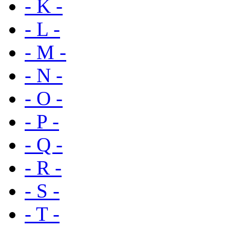
- K -
- L -
- M -
- N -
- O -
- P -
- Q -
- R -
- S -
- T -