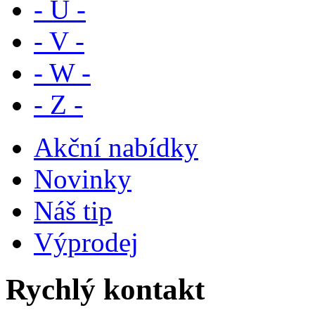
- U -
- V -
- W -
- Z -
Akční nabídky
Novinky
Náš tip
Výprodej
Rychlý kontakt