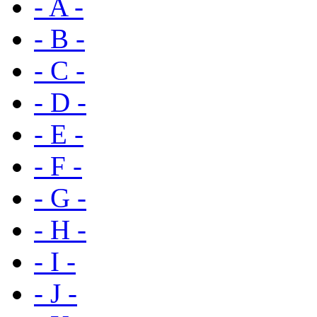
- A -
- B -
- C -
- D -
- E -
- F -
- G -
- H -
- I -
- J -