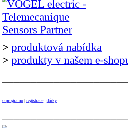
>
produktová nabídka
>
produkty v našem e-shop
______________________
o programu
|
registrace
|
dárky
______________________