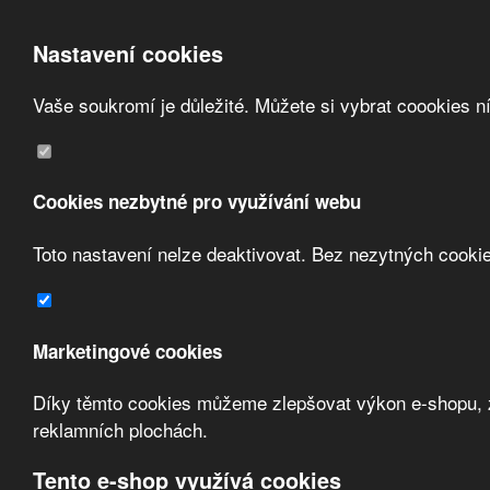
Nastavení cookies
Vaše soukromí je důležité. Můžete si vybrat coookies n
Přeskočit na hlavní obsah
/
Přeskočit na doplňující obsah
Obchodní podmínky
Registrace
O nás
Cookies nezbytné pro využívání webu
Kontakt
Toto nastavení nelze deaktivovat. Bez nezytných cooki
Marketingové cookies
Díky těmto cookies můžeme zlepšovat výkon e-shopu, zo
Zvolte měnu:
reklamních plochách.
Přihlásit uživatele
Tento e-shop využívá cookies