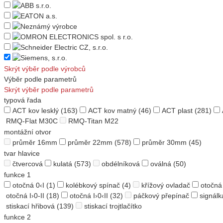
Skrýt výběr podle výrobců
Výběr podle parametrů
Skrýt výběr podle parametrů
typová řada
ACT kov lesklý
(163)
ACT kov matný
(46)
ACT plast
(281)
RMQ-Flat M30C
RMQ-Titan M22
montážní otvor
průměr 16mm
průměr 22mm
(578)
průměr 30mm
(45)
tvar hlavice
čtvercová
kulatá
(573)
obdélníková
oválná
(50)
funkce 1
otočná 0‹I
(1)
kolébkový spínač
(4)
křížový ovladač
otočná
otočná I›0-II
(18)
otočná I›0‹II
(32)
páčkový přepínač
signálk
stiskací hřibová
(139)
stiskací trojtlačítko
funkce 2