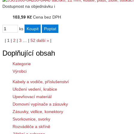
Dostupnost
na objednávku
i
103,59 Kč
Cena bez DPH
ks
|
1
|
2
|
3
…
|
52
další
»
|
Doplňující obsah
Kategorie
Výrobci
Kabely a vodiče, příslušenství
Uložení vedení, krabice
Upevňovací materiál
Domovní vypínače a zásuvky
Zásuvky, vidlice, konektory
Svorkovnice, svorky
Rozváděče a skříně
Jištění a ochrana