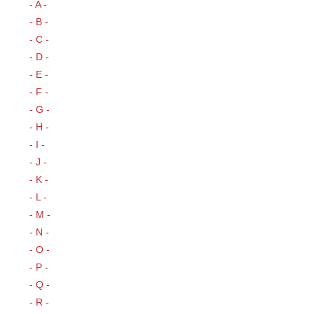
- A -
- B -
- C -
- D -
- E -
- F -
- G -
- H -
- I -
- J -
- K -
- L -
- M -
- N -
- O -
- P -
- Q -
- R -