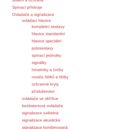
Spínací přístroje
Ovladače a signalizace
ovládací hlavice
kompletní sestavy
hlavice standardní
hlavice speciální
polosestavy
spínací jednotky
signálky
hmatníky a čočky
nosiče štítků a štítky
ochranné kryty
příslušenství
ovládače ve skříňce
bezbateriové ovládače
signalizace světelná
signalizace akustická
signalizace kombinovaná