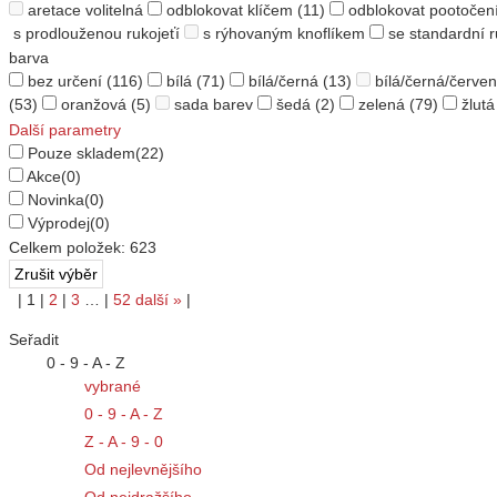
aretace volitelná
odblokovat klíčem
(11)
odblokovat pootočen
s prodlouženou rukojeťí
s rýhovaným knoflíkem
se standardní r
barva
bez určení
(116)
bílá
(71)
bílá/černá
(13)
bílá/černá/červe
(53)
oranžová
(5)
sada barev
šedá
(2)
zelená
(79)
žlutá
Další parametry
Pouze skladem
(22)
Akce
(0)
Novinka
(0)
Výprodej
(0)
Celkem položek:
623
|
1
|
2
|
3
…
|
52
další
»
|
Seřadit
0 - 9 - A - Z
vybrané
0 - 9 - A - Z
Z - A - 9 - 0
Od nejlevnějšího