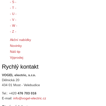
- S -
- T -
- U -
- V -
- W -
- Z -
Akční nabídky
Novinky
Náš tip
Výprodej
Rychlý kontakt
VOGEL electric, s.r.o.
Dělnická 20
434 01 Most - Velebudice
Tel.: +420
476 703 016
E-mail:
info@vogel-electric.cz