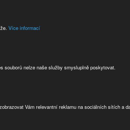
íže.
Více informací
es souborů nelze naše služby smysluplně poskytovat.
brazovat Vám relevantní reklamu na sociálních sítích a da