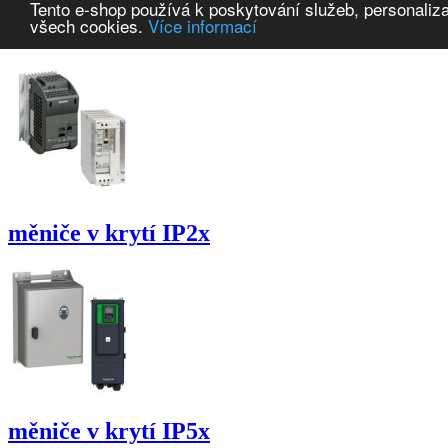
Tento e-shop používá k poskytování služeb, personaliza
frekvenční měniče ABB s.r.o.
všech cookies.
Více informací
měniče v krytí IP2x
měniče v krytí IP5x