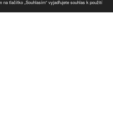
 na tlačítko „Souhlasím“ vyjadřujete souhlas k použití