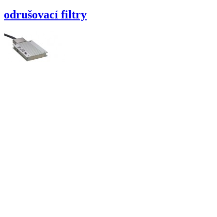
odrušovací filtry
brzdné rezistory
příslušenství
Výběr podle výrobců:
Loga
Název
Odznačit
/
Označit vše