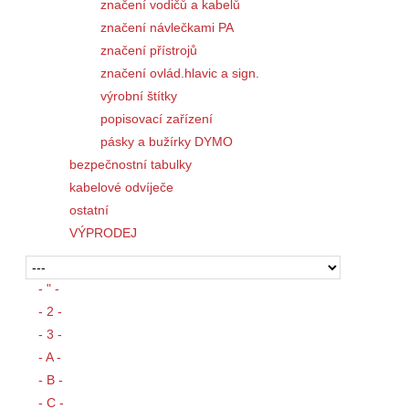
značení vodičů a kabelů
značení návlečkami PA
značení přístrojů
značení ovlád.hlavic a sign.
výrobní štítky
popisovací zařízení
pásky a bužírky DYMO
bezpečnostní tabulky
kabelové odvíječe
ostatní
VÝPRODEJ
- " -
- 2 -
- 3 -
- A -
- B -
- C -