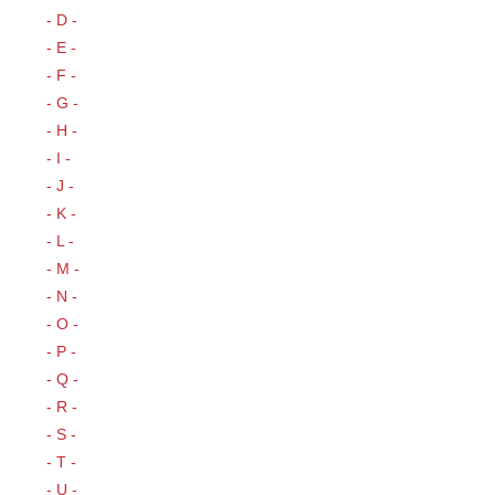
- D -
- E -
- F -
- G -
- H -
- I -
- J -
- K -
- L -
- M -
- N -
- O -
- P -
- Q -
- R -
- S -
- T -
- U -