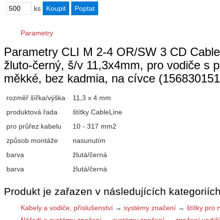
ks
Parametry
Parametry CLI M 2-4 OR/SW 3 CD CableLin
žluto-černý, š/v 11,3x4mm, pro vodiče
měkké, bez kadmia, na cívce (156830151
rozměř šířka/výška
11,3 x 4 mm
produktová řada
štítky CableLine
pro průřez kabelu
10 - 317 mm2
způsob montáže
nasunutím
barva
žlutá/černá
barva
žlutá/černá
Produkt je zařazen v následujících kategoriích
Kabely a vodiče, příslušenství
→
systémy značení
→
štítky pro 
Nářadí a systémy značení
→
systémy značení
→
značení vodič