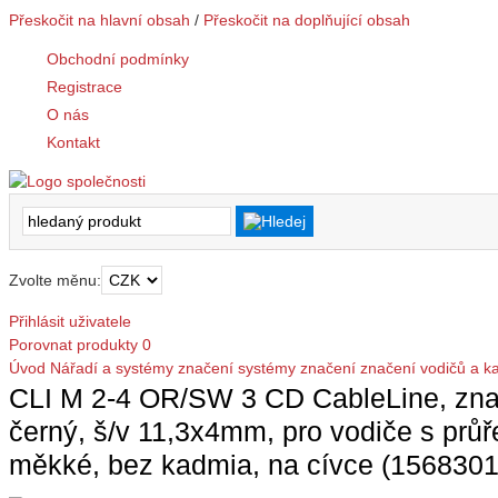
Přeskočit na hlavní obsah
/
Přeskočit na doplňující obsah
Obchodní podmínky
Registrace
O nás
Kontakt
Zvolte měnu:
Přihlásit uživatele
Porovnat produkty
0
Úvod
Nářadí a systémy značení
systémy značení
značení vodičů a k
CLI M 2-4 OR/SW 3 CD CableLine, znače
černý, š/v 11,3x4mm, pro vodiče s p
měkké, bez kadmia, na cívce (156830