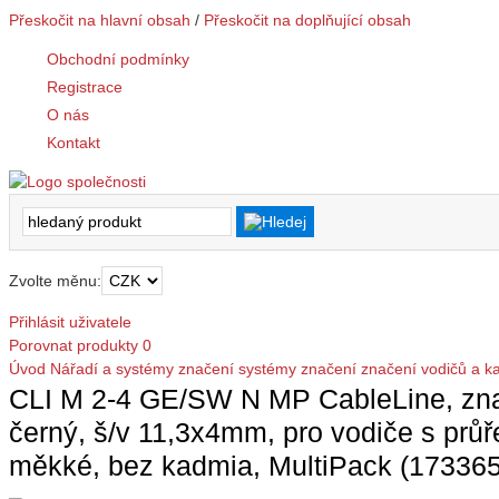
Přeskočit na hlavní obsah
/
Přeskočit na doplňující obsah
Obchodní podmínky
Registrace
O nás
Kontakt
Zvolte měnu:
Přihlásit uživatele
Porovnat produkty
0
Úvod
Nářadí a systémy značení
systémy značení
značení vodičů a k
CLI M 2-4 GE/SW N MP CableLine, znače
černý, š/v 11,3x4mm, pro vodiče s p
měkké, bez kadmia, MultiPack (17336