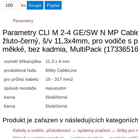
ks
Parametry
Parametry CLI M 2-4 GE/SW N MP CableLi
žluto-černý, š/v 11,3x4mm, pro vodiče
měkké, bez kadmia, MultiPack (1733651
rozměř šířka/výška
11,3 x 4 mm
produktová řada
štítky CableLine
pro průřez kabelu
10 - 317 mm2
způsob montáže
nasunutím
barva
žlutá/černá
barva
žlutá/černá
Produkt je zařazen v následujících kategoriích
Kabely a vodiče, příslušenství
→
systémy značení
→
štítky pro 
Nářadí a systémy značení
→
systémy značení
→
značení vodič