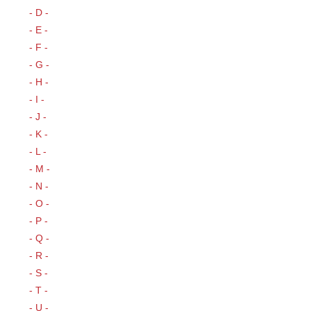
- D -
- E -
- F -
- G -
- H -
- I -
- J -
- K -
- L -
- M -
- N -
- O -
- P -
- Q -
- R -
- S -
- T -
- U -