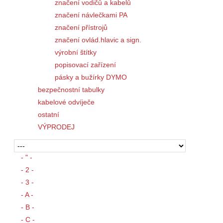
značení vodičů a kabelů
značení návlečkami PA
značení přístrojů
značení ovlád.hlavic a sign.
výrobní štítky
popisovací zařízení
pásky a bužírky DYMO
bezpečnostní tabulky
kabelové odvíječe
ostatní
VÝPRODEJ
- " -
- 2 -
- 3 -
- A -
- B -
- C -