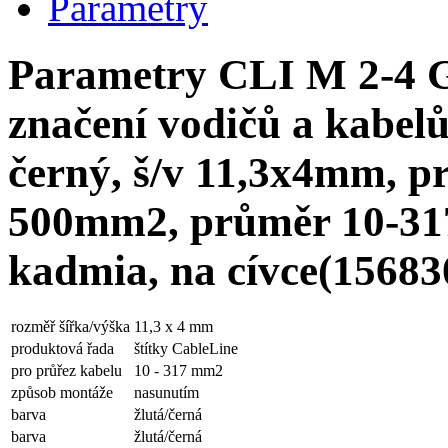
Parametry
Parametry CLI M 2-4 
značení vodičů a kabelů
černý, š/v 11,3x4mm, pr
500mm2, průměr 10-31
kadmia, na cívce(15683
rozměř šířka/výška
11,3 x 4 mm
produktová řada
štítky CableLine
pro průřez kabelu
10 - 317 mm2
způsob montáže
nasunutím
barva
žlutá/černá
barva
žlutá/černá