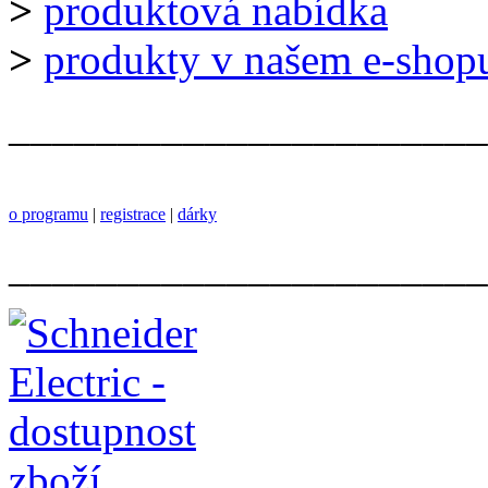
>
produktová nabídka
>
produkty v našem e-shop
______________________
o programu
|
registrace
|
dárky
______________________