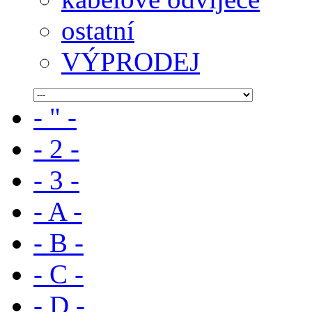
ostatní
VÝPRODEJ
- " -
- 2 -
- 3 -
- A -
- B -
- C -
- D -