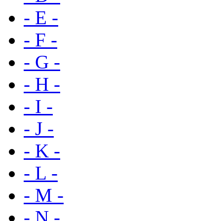
- E -
- F -
- G -
- H -
- I -
- J -
- K -
- L -
- M -
- N -