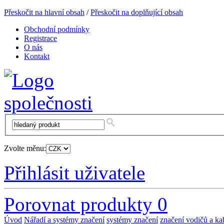
Přeskočit na hlavní obsah
/
Přeskočit na doplňující obsah
Obchodní podmínky
Registrace
O nás
Kontakt
Zvolte měnu:
Přihlásit uživatele
Porovnat produkty
0
Úvod
Nářadí a systémy značení
systémy značení
značení vodičů a ka