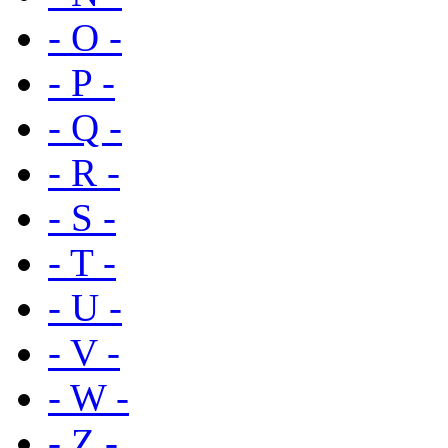
- O -
- P -
- Q -
- R -
- S -
- T -
- U -
- V -
- W -
- Z -