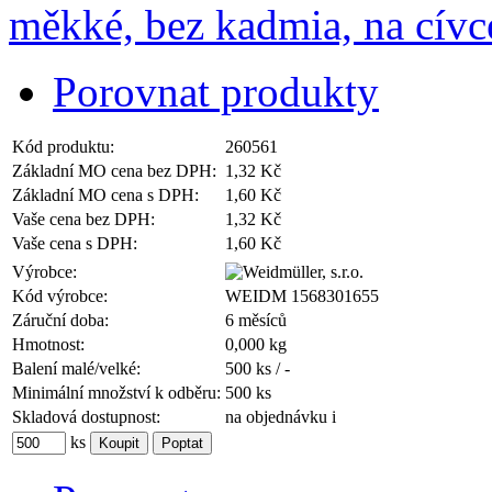
Porovnat produkty
Kód produktu:
260561
Základní MO cena bez DPH:
1,32 Kč
Základní MO cena s DPH:
1,60 Kč
Vaše cena bez DPH:
1,32 Kč
Vaše cena s DPH:
1,60 Kč
Výrobce:
Kód výrobce:
WEIDM 1568301655
Záruční doba:
6 měsíců
Hmotnost:
0,000 kg
Balení malé/velké:
500 ks / -
Minimální množství k odběru:
500 ks
Skladová dostupnost:
na objednávku
i
ks