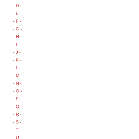
- D -
- E -
- F -
- G -
- H -
- I -
- J -
- K -
- L -
- M -
- N -
- O -
- P -
- Q -
- R -
- S -
- T -
- U -