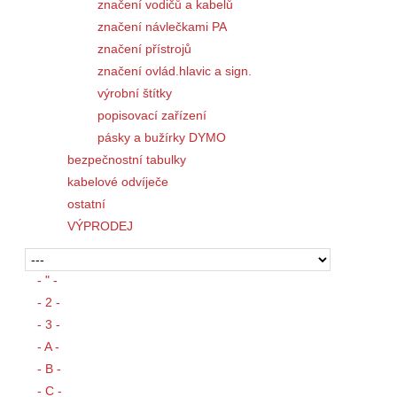
značení vodičů a kabelů
značení návlečkami PA
značení přístrojů
značení ovlád.hlavic a sign.
výrobní štítky
popisovací zařízení
pásky a bužírky DYMO
bezpečnostní tabulky
kabelové odvíječe
ostatní
VÝPRODEJ
- " -
- 2 -
- 3 -
- A -
- B -
- C -