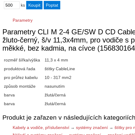
ks
Parametry
Parametry CLI M 2-4 GE/SW D CD CableLi
žluto-černý, š/v 11,3x4mm, pro vodiče
měkké, bez kadmia, na cívce (156830164
rozměř šířka/výška
11,3 x 4 mm
produktová řada
štítky CableLine
pro průřez kabelu
10 - 317 mm2
způsob montáže
nasunutím
barva
žlutá/černá
barva
žlutá/černá
Produkt je zařazen v následujících kategoriích
Kabely a vodiče, příslušenství
→
systémy značení
→
štítky pro 
Nářadí a systémy značení
→
systémy značení
→
značení vodič