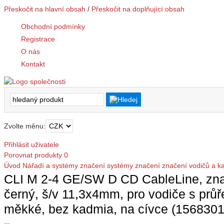
Přeskočit na hlavní obsah
/
Přeskočit na doplňující obsah
Obchodní podmínky
Registrace
O nás
Kontakt
Zvolte měnu:
Přihlásit uživatele
Porovnat produkty
0
Úvod
Nářadí a systémy značení
systémy značení
značení vodičů a k
CLI M 2-4 GE/SW D CD CableLine, znače
černý, š/v 11,3x4mm, pro vodiče s p
měkké, bez kadmia, na cívce (156830