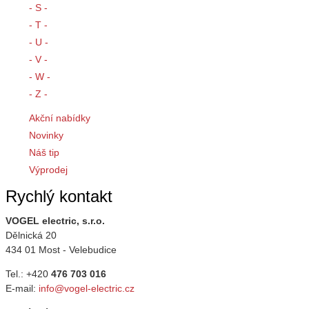
- S -
- T -
- U -
- V -
- W -
- Z -
Akční nabídky
Novinky
Náš tip
Výprodej
Rychlý kontakt
VOGEL electric, s.r.o.
Dělnická 20
434 01 Most - Velebudice
Tel.: +420
476 703 016
E-mail:
info@vogel-electric.cz