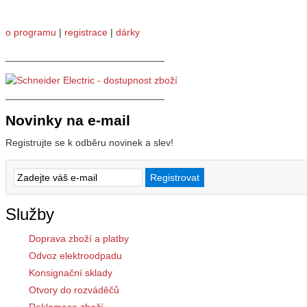
o programu
|
registrace
|
dárky
_____________________________
_____________________________
Novinky na e-mail
Registrujte se k odběru novinek a slev!
Služby
Doprava zboží a platby
Odvoz elektroodpadu
Konsignační sklady
Otvory do rozváděčů
Reklamace zboží