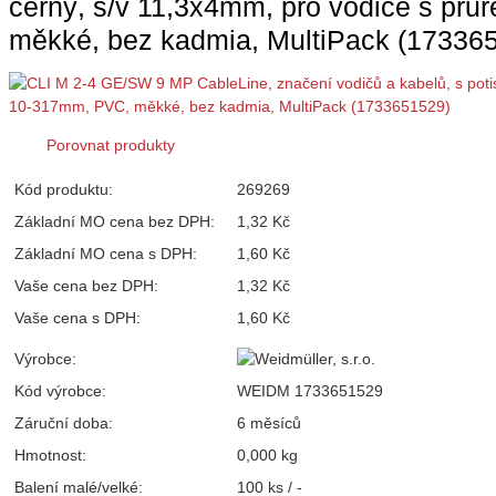
černý, š/v 11,3x4mm, pro vodiče s p
měkké, bez kadmia, MultiPack (17336
Porovnat produkty
Kód produktu:
269269
Základní MO cena bez DPH:
1,32 Kč
Základní MO cena s DPH:
1,60 Kč
Vaše cena bez DPH:
1,32 Kč
Vaše cena s DPH:
1,60 Kč
Výrobce:
Kód výrobce:
WEIDM 1733651529
Záruční doba:
6 měsíců
Hmotnost:
0,000 kg
Balení malé/velké:
100 ks / -