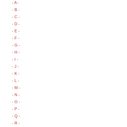
- A -
- B -
- C -
- D -
- E -
- F -
- G -
- H -
- I -
- J -
- K -
- L -
- M -
- N -
- O -
- P -
- Q -
- R -