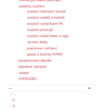
chemie pro elektrotechniku
systémy značení
značení řadových svorek
značení vodičů a kabelů
značení návlečkami PA
značení přístrojů
značení ovlád.hlavic a sign.
výrobní štítky
popisovací zařízení
pásky a bužírky DYMO
bezpečnostní tabulky
kabelové odvíječe
ostatní
VÝPRODEJ
- " -
- 2 -
- 3 -