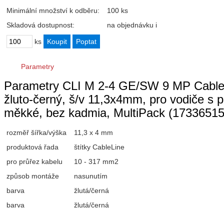
Minimální množství k odběru:
100 ks
Skladová dostupnost:
na objednávku
i
ks
Parametry
Parametry CLI M 2-4 GE/SW 9 MP CableLi
žluto-černý, š/v 11,3x4mm, pro vodiče
měkké, bez kadmia, MultiPack (1733651
rozměř šířka/výška
11,3 x 4 mm
produktová řada
štítky CableLine
pro průřez kabelu
10 - 317 mm2
způsob montáže
nasunutím
barva
žlutá/černá
barva
žlutá/černá