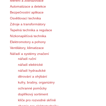
Měření a zobrazovače
Automatizace a detekce
Bezpečnostní aplikace
Osvětlovací technika
Zdroje a transformátory
Tepelná technika a regulace
Nízkonapěťová technika
Elektromotory a pohony
Ventilátory, klimatizace
Nářadí a systémy značení
nářadí ruční
nářadí elektrické
nářadí hydraulické
děrování a ohýbání
kufry, brašny, organizéry
ochranné pomůcky
doplňkový sortiment
klíče pro rozvodné skříně