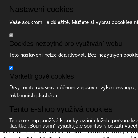
Nastavení cookies
Vaše soukromí je důležité. Můžete si vybrat coookies n
Přeskočit na hlavní obsah
/
Přeskočit na doplňující obsah
Obchodní podmínky
Cookies nezbytné pro využívání webu
Registrace
O nás
Toto nastavení nelze deaktivovat. Bez nezytných cooki
Kontakt
Marketingové cookies
Díky těmto cookies můžeme zlepšovat výkon e-shopu, zo
reklamních plochách.
Zvolte měnu:
Tento e-shop využívá cookies
Přihlásit uživatele
Porovnat produkty
0
Tento e-shop používá k poskytování služeb, personaliza
Úvod
Nářadí a systémy značení
systémy značení
značení vodičů a k
tlačítko „Souhlasím“ vyjadřujete souhlas k použití všec
CLI M 2-4 GE/SW 9 MP CableLine, znače