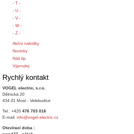
- T -
- U -
- V -
- W -
- Z -
Akční nabídky
Novinky
Náš tip
Výprodej
Rychlý kontakt
VOGEL electric, s.r.o.
Dělnická 20
434 01 Most - Velebudice
Tel.: +420
476 703 016
E-mail:
info@vogel-electric.cz
Otevírací doba :
pondělí - pátek