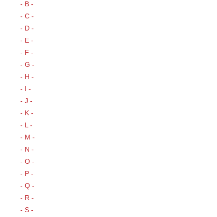
- B -
- C -
- D -
- E -
- F -
- G -
- H -
- I -
- J -
- K -
- L -
- M -
- N -
- O -
- P -
- Q -
- R -
- S -