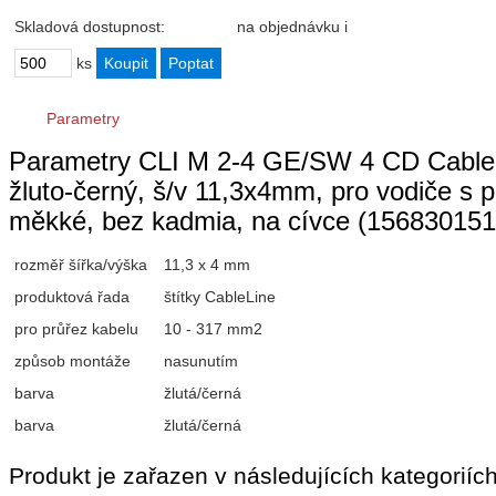
Skladová dostupnost:
na objednávku
i
ks
Parametry
Parametry CLI M 2-4 GE/SW 4 CD CableLin
žluto-černý, š/v 11,3x4mm, pro vodiče
měkké, bez kadmia, na cívce (156830151
rozměř šířka/výška
11,3 x 4 mm
produktová řada
štítky CableLine
pro průřez kabelu
10 - 317 mm2
způsob montáže
nasunutím
barva
žlutá/černá
barva
žlutá/černá
Produkt je zařazen v následujících kategoriích