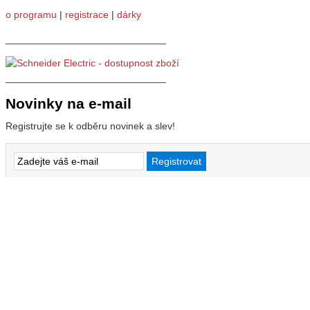
o programu
|
registrace
|
dárky
_____________________________
_____________________________
Novinky na e-mail
Registrujte se k odběru novinek a slev!
Služby
Doprava zboží a platby
Odvoz elektroodpadu
Konsignační sklady
Otvory do rozváděčů
Reklamace zboží