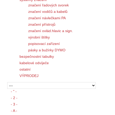
značení řadových svorek
značení vodičů a kabelů
značení návlečkami PA
značení přístrojů
značení ovlád.hlavic a sign.
výrobní štítky
popisovací zařízení
pásky a bužírky DYMO
bezpečnostní tabulky
kabelové odvíječe
ostatní
VÝPRODEJ
- " -
- 2 -
- 3 -
- A -