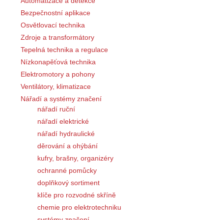
Automatizace a detekce
Bezpečnostní aplikace
Osvětlovací technika
Zdroje a transformátory
Tepelná technika a regulace
Nízkonapěťová technika
Elektromotory a pohony
Ventilátory, klimatizace
Nářadí a systémy značení
nářadí ruční
nářadí elektrické
nářadí hydraulické
děrování a ohýbání
kufry, brašny, organizéry
ochranné pomůcky
doplňkový sortiment
klíče pro rozvodné skříně
chemie pro elektrotechniku
systémy značení