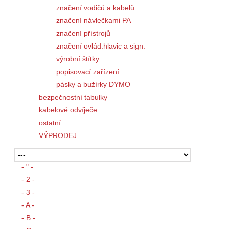
značení vodičů a kabelů
značení návlečkami PA
značení přístrojů
značení ovlád.hlavic a sign.
výrobní štítky
popisovací zařízení
pásky a bužírky DYMO
bezpečnostní tabulky
kabelové odvíječe
ostatní
VÝPRODEJ
- " -
- 2 -
- 3 -
- A -
- B -