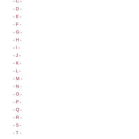
- C -
- D -
- E -
- F -
- G -
- H -
- I -
- J -
- K -
- L -
- M -
- N -
- O -
- P -
- Q -
- R -
- S -
- T -