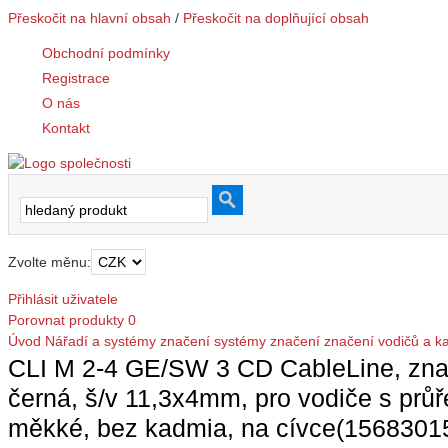
Přeskočit na hlavní obsah
/
Přeskočit na doplňující obsah
Obchodní podmínky
Registrace
O nás
Kontakt
Zvolte měnu:
Přihlásit uživatele
Porovnat produkty
0
Úvod
Nářadí a systémy značení
systémy značení
značení vodičů a k
CLI M 2-4 GE/SW 3 CD CableLine, znače
černá, š/v 11,3x4mm, pro vodiče s p
měkké, bez kadmia, na cívce(1568301