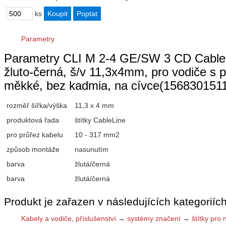
ks
Parametry
Parametry CLI M 2-4 GE/SW 3 CD CableLin
žluto-černá, š/v 11,3x4mm, pro vodiče
měkké, bez kadmia, na cívce(156830151
rozměř šířka/výška
11,3 x 4 mm
produktová řada
štítky CableLine
pro průřez kabelu
10 - 317 mm2
způsob montáže
nasunutím
barva
žlutá/černá
barva
žlutá/černá
Produkt je zařazen v následujících kategoriích
Kabely a vodiče, příslušenství
→
systémy značení
→
štítky pro 