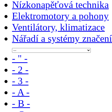
Nízkonapěťová technika
Elektromotory a pohony
Ventilátory, klimatizace
Nářadí a systémy značení
- " -
- 2 -
- 3 -
- A -
- B -