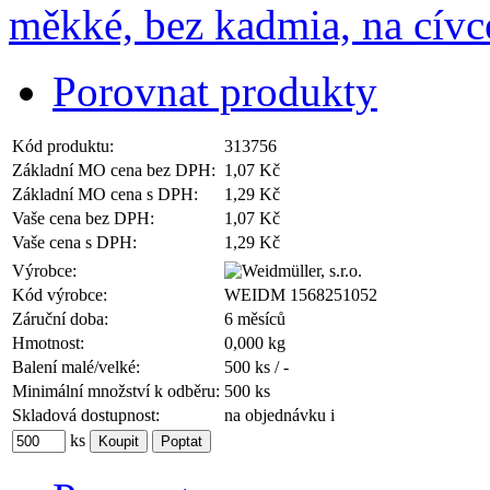
Porovnat produkty
Kód produktu:
313756
Základní MO cena bez DPH:
1,07 Kč
Základní MO cena s DPH:
1,29 Kč
Vaše cena bez DPH:
1,07 Kč
Vaše cena s DPH:
1,29 Kč
Výrobce:
Kód výrobce:
WEIDM 1568251052
Záruční doba:
6 měsíců
Hmotnost:
0,000 kg
Balení malé/velké:
500 ks / -
Minimální množství k odběru:
500 ks
Skladová dostupnost:
na objednávku
i
ks