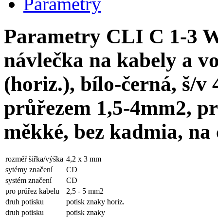
Parametry
Parametry CLI C 1-3 
návlečka na kabely a v
(horiz.), bílo-černá, š/
průřezem 1,5-4mm2, p
měkké, bez kadmia, na 
rozměř šířka/výška
4,2 x 3 mm
sytémy značení
CD
systém značení
CD
pro průřez kabelu
2,5 - 5 mm2
druh potisku
potisk znaky horiz.
druh potisku
potisk znaky