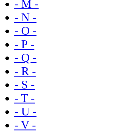
- M -
- N -
- O -
- P -
- Q -
- R -
- S -
- T -
- U -
- V -