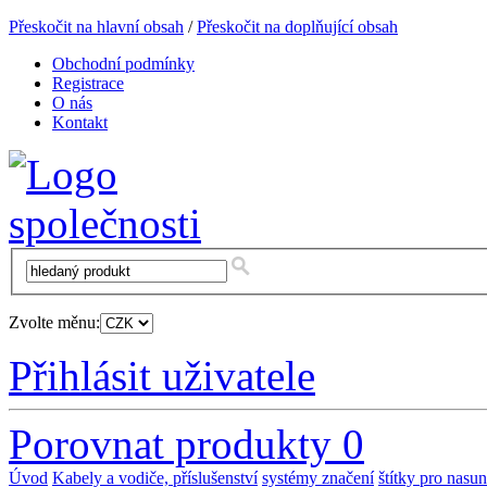
Přeskočit na hlavní obsah
/
Přeskočit na doplňující obsah
Obchodní podmínky
Registrace
O nás
Kontakt
Zvolte měnu:
Přihlásit uživatele
Porovnat produkty
0
Úvod
Kabely a vodiče, příslušenství
systémy značení
štítky pro nasun