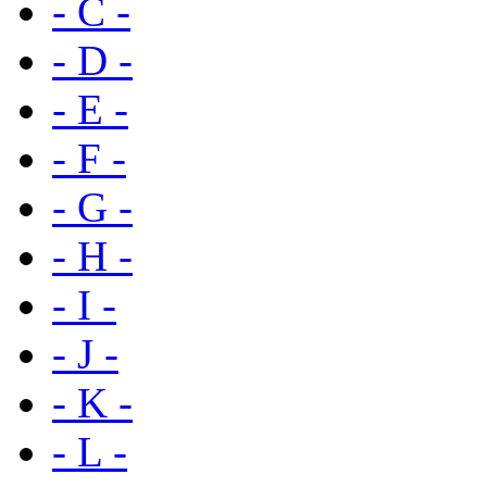
- C -
- D -
- E -
- F -
- G -
- H -
- I -
- J -
- K -
- L -