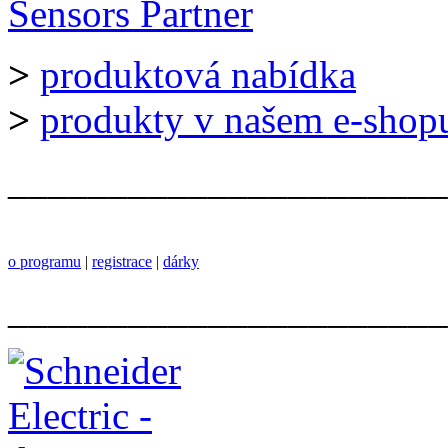
>
produktová nabídka
>
produkty v našem e-shop
______________________
o programu
|
registrace
|
dárky
______________________