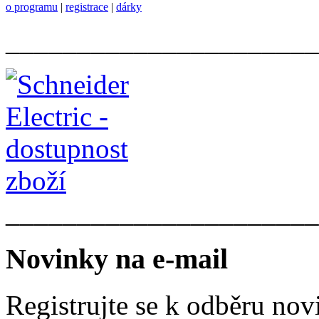
o programu
|
registrace
|
dárky
______________________
______________________
Novinky na e-mail
Registrujte se k odběru nov