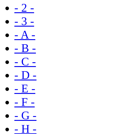
- 2 -
- 3 -
- A -
- B -
- C -
- D -
- E -
- F -
- G -
- H -