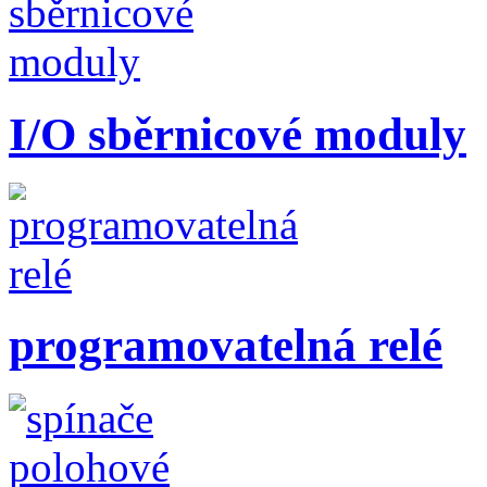
I/O sběrnicové moduly
programovatelná relé