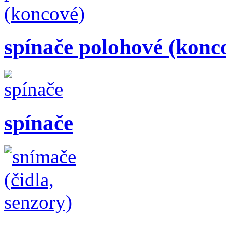
spínače polohové (konc
spínače