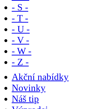
- S -
- T -
- U -
- V -
- W -
- Z -
Akční nabídky
Novinky
Náš tip