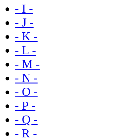
- I -
- J -
- K -
- L -
- M -
- N -
- O -
- P -
- Q -
- R -