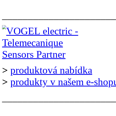
______________________
>
produktová nabídka
>
produkty v našem e-shop
______________________