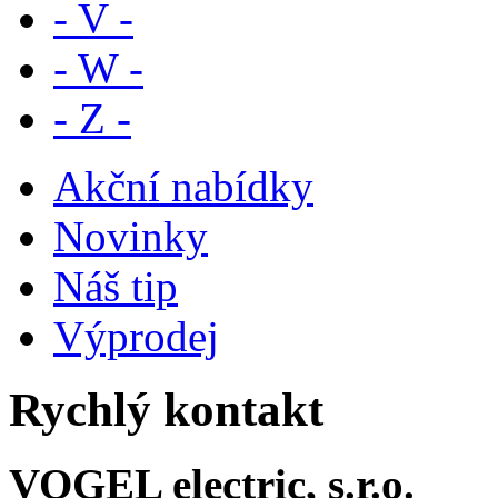
- V -
- W -
- Z -
Akční nabídky
Novinky
Náš tip
Výprodej
Rychlý kontakt
VOGEL electric, s.r.o.