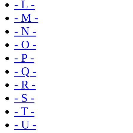
- L -
- M -
- N -
- O -
- P -
- Q -
- R -
- S -
- T -
- U -