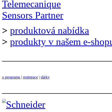
>
produktová nabídka
>
produkty v našem e-shop
______________________
o programu
|
registrace
|
dárky
______________________