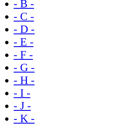
- B -
- C -
- D -
- E -
- F -
- G -
- H -
- I -
- J -
- K -