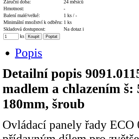
Záruční doba:
24 měsíců
Hmotnost:
-
Balení malé/velké:
1 ks / -
Minimální množství k odběru:
1 ks
Skladová dostupnost:
Na dotaz
i
ks
Popis
Detailní popis 9091.01
madlem a chlazením š:
180mm, šroub
Ovládací panely řady ECO 0
přídavným dílem pro zvětše