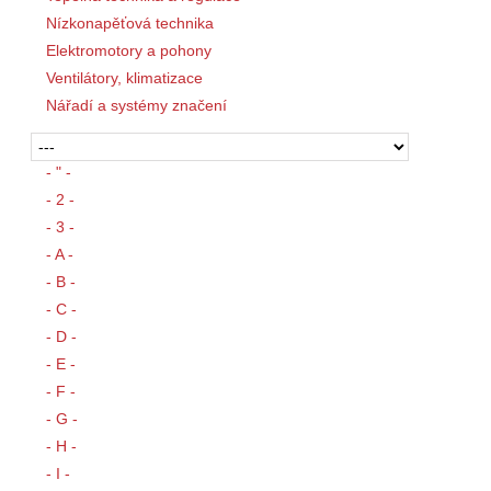
Nízkonapěťová technika
Elektromotory a pohony
Ventilátory, klimatizace
Nářadí a systémy značení
- " -
- 2 -
- 3 -
- A -
- B -
- C -
- D -
- E -
- F -
- G -
- H -
- I -