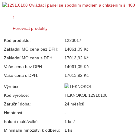
1
Porovnat produkty
Kód produktu:
1223017
Základní MO cena bez DPH:
14061,09 Kč
Základní MO cena s DPH:
17013,92 Kč
Vaše cena bez DPH:
14061,09 Kč
Vaše cena s DPH:
17013,92 Kč
Výrobce:
Kód výrobce:
TEKNOKOL 12910108
Záruční doba:
24 měsíců
Hmotnost:
-
Balení malé/velké:
1 ks / -
Minimální množství k odběru:
1 ks