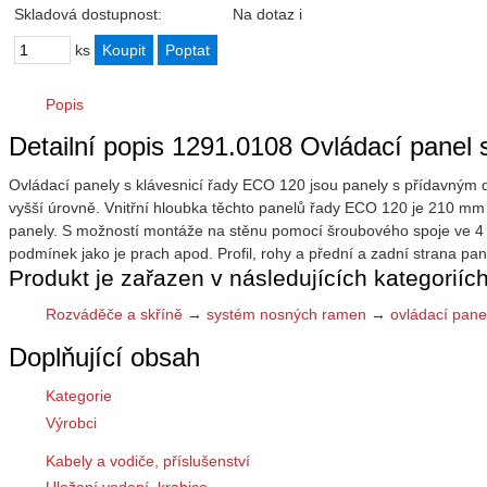
Skladová dostupnost:
Na dotaz
i
ks
Popis
Detailní popis 1291.0108 Ovládací pane
Ovládací panely s klávesnicí řady ECO 120 jsou panely s přídavným d
vyšší úrovně. Vnitřní hloubka těchto panelů řady ECO 120 je 210 mm 
panely. S možností montáže na stěnu pomocí šroubového spoje ve 4 r
podmínek jako je prach apod. Profil, rohy a přední a zadní strana pane
Produkt je zařazen v následujících kategoriích
Rozváděče a skříně
→
systém nosných ramen
→
ovládací pane
Doplňující obsah
Kategorie
Výrobci
Kabely a vodiče, příslušenství