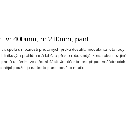
m, v: 400mm, h: 210mm, pant
ci; spolu s možností přídavných prvků dosáhla modularita této řady
iníkovým profilům má lehčí a přesto robustnější konstrukci než jiné
 pantů a zámku ve střední části. Je utěsněn pro případ nežádoucích
dlnější použití je na tento panel použito madlo.