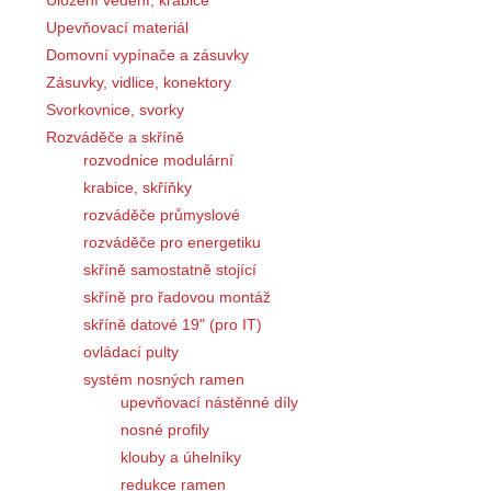
Uložení vedení, krabice
Upevňovací materiál
Domovní vypínače a zásuvky
Zásuvky, vidlice, konektory
Svorkovnice, svorky
Rozváděče a skříně
rozvodnice modulární
krabice, skříňky
rozváděče průmyslové
rozváděče pro energetiku
skříně samostatně stojící
skříně pro řadovou montáž
skříně datové 19" (pro IT)
ovládací pulty
systém nosných ramen
upevňovací nástěnné díly
nosné profily
klouby a úhelníky
redukce ramen