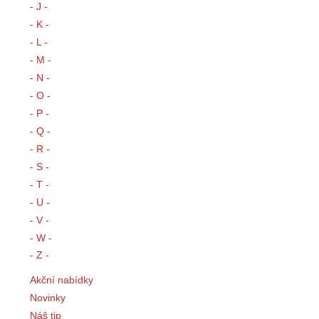
- J -
- K -
- L -
- M -
- N -
- O -
- P -
- Q -
- R -
- S -
- T -
- U -
- V -
- W -
- Z -
Akční nabídky
Novinky
Náš tip