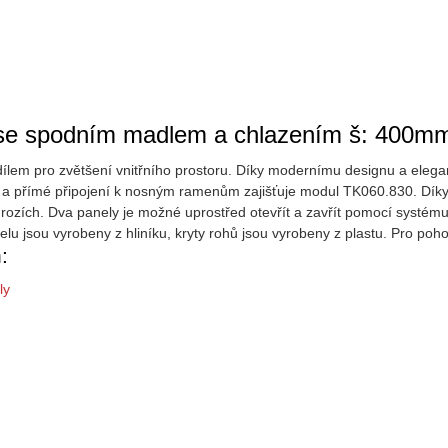
l se spodním madlem a chlazením š: 400m
ílem pro zvětšení vnitřního prostoru. Díky modernímu designu a elegan
a přímé připojení k nosným ramenům zajišťuje modul TK060.830. Díky hl
ozích. Dva panely je možné uprostřed otevřít a zavřít pomocí systému
lu jsou vyrobeny z hliníku, kryty rohů jsou vyrobeny z plastu. Pro poho
:
ly