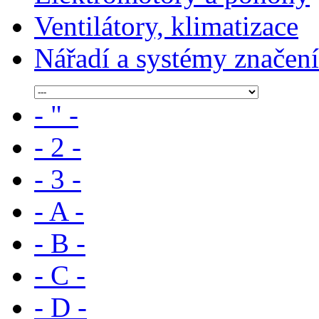
Ventilátory, klimatizace
Nářadí a systémy značení
- " -
- 2 -
- 3 -
- A -
- B -
- C -
- D -