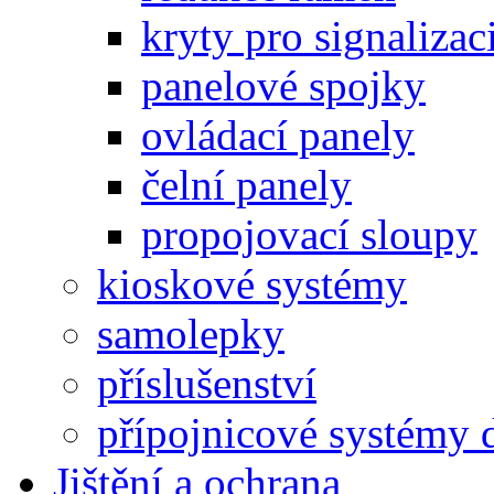
kryty pro signalizac
panelové spojky
ovládací panely
čelní panely
propojovací sloupy
kioskové systémy
samolepky
příslušenství
přípojnicové systémy 
Jištění a ochrana