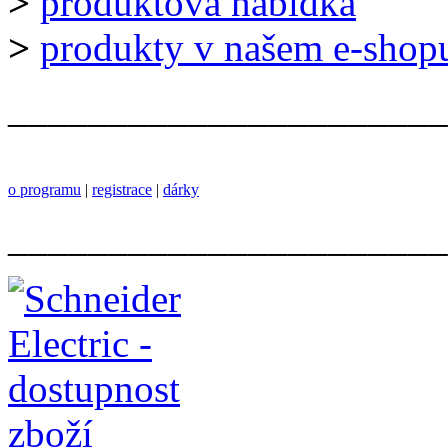
>
produktová nabídka
>
produkty v našem e-shop
______________________
o programu
|
registrace
|
dárky
______________________