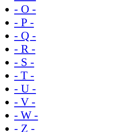
- O -
- P -
- Q -
- R -
- S -
- T -
- U -
- V -
- W -
- Z -