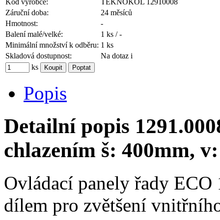
Kód výrobce:
TEKNOKOL 12910008
Záruční doba:
24 měsíců
Hmotnost:
-
Balení malé/velké:
1 ks / -
Minimální množství k odběru:
1 ks
Skladová dostupnost:
Na dotaz
i
ks
Popis
Detailní popis 1291.000
chlazením š: 400mm, v
Ovládací panely řady ECO 
dílem pro zvětšení vnitřní