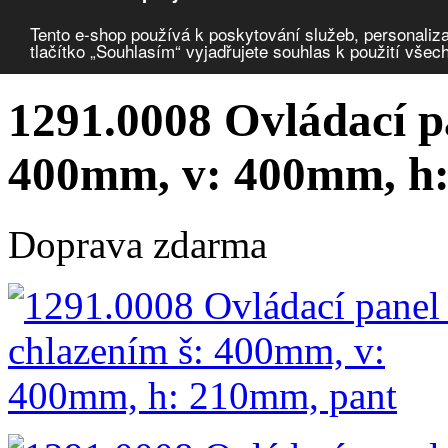
Porovnat produkty
0
Tento e-shop používá k poskytování služeb, personaliza
tlačítko „Souhlasím“ vyjadřujete souhlas k použití všec
Úvod
Rozváděče a skříně
systém nosných ramen
ovládací panely
1291.0008 Ovládací pa
400mm, v: 400mm, h
Doprava zdarma