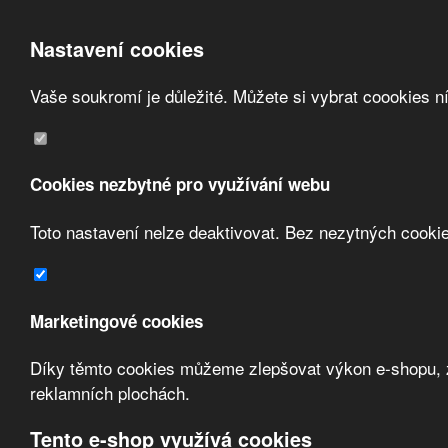
Nastavení cookies
Vaše soukromí je důležité. Můžete si vybrat coookies n
Přeskočit na hlavní obsah
/
Přeskočit na doplňující obsah
Obchodní podmínky
Registrace
O nás
Cookies nezbytné pro využívání webu
Kontakt
Toto nastavení nelze deaktivovat. Bez nezytných cooki
Marketingové cookies
Díky těmto cookies můžeme zlepšovat výkon e-shopu, zo
Zvolte měnu:
reklamních plochách.
Přihlásit uživatele
Tento e-shop využívá cookies