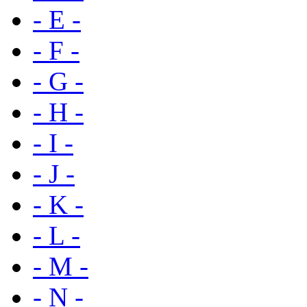
- E -
- F -
- G -
- H -
- I -
- J -
- K -
- L -
- M -
- N -