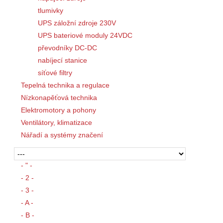
tlumivky
UPS záložní zdroje 230V
UPS bateriové moduly 24VDC
převodníky DC-DC
nabíjecí stanice
síťové filtry
Tepelná technika a regulace
Nízkonapěťová technika
Elektromotory a pohony
Ventilátory, klimatizace
Nářadí a systémy značení
- " -
- 2 -
- 3 -
- A -
- B -