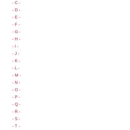
- C -
- D -
- E -
- F -
- G -
- H -
- I -
- J -
- K -
- L -
- M -
- N -
- O -
- P -
- Q -
- R -
- S -
- T -