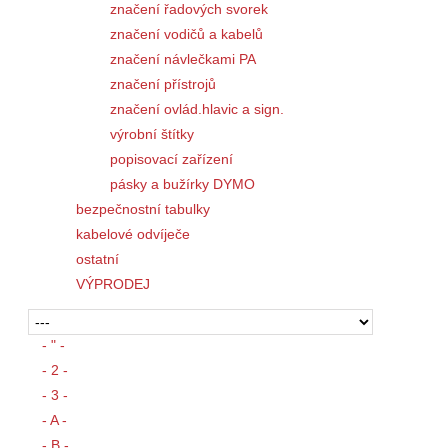
značení řadových svorek
značení vodičů a kabelů
značení návlečkami PA
značení přístrojů
značení ovlád.hlavic a sign.
výrobní štítky
popisovací zařízení
pásky a bužírky DYMO
bezpečnostní tabulky
kabelové odvíječe
ostatní
VÝPRODEJ
- " -
- 2 -
- 3 -
- A -
- B -