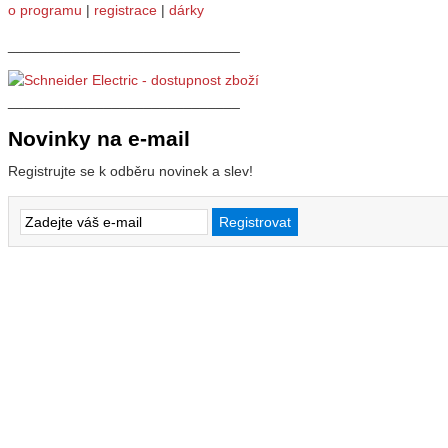
o programu
|
registrace
|
dárky
_____________________________
_____________________________
Novinky na e-mail
Registrujte se k odběru novinek a slev!
Služby
Doprava zboží a platby
Odvoz elektroodpadu
Konsignační sklady
Otvory do rozváděčů
Reklamace zboží