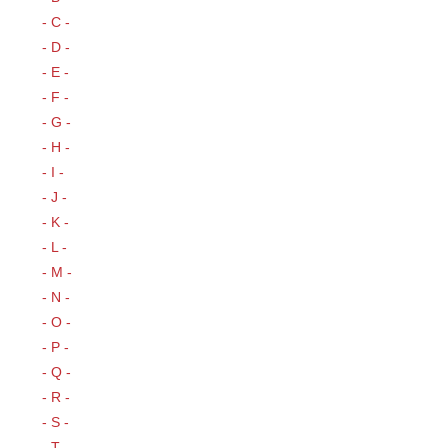
- C -
- D -
- E -
- F -
- G -
- H -
- I -
- J -
- K -
- L -
- M -
- N -
- O -
- P -
- Q -
- R -
- S -
- T -