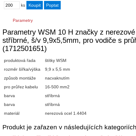
ks
Parametry
Parametry WSM 10 H značky z nerezové oc
stříbrné, š/v 9,9x5,5mm, pro vodiče s p
(1712501651)
produktová řada
štítky WSM
rozměr šířka/výška
9,9 x 5,5 mm
způsob montáže
nacvaknutím
pro průřez kabelu
16-500 mm2
barva
stříbrná
barva
stříbrná
materiál
nerezová ocel 1.4404
Produkt je zařazen v následujících kategoriích