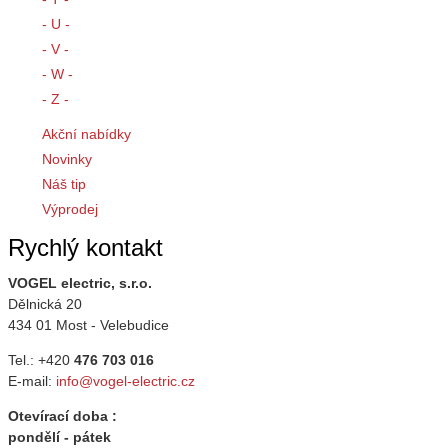
- U -
- V -
- W -
- Z -
Akční nabídky
Novinky
Náš tip
Výprodej
Rychlý kontakt
VOGEL electric, s.r.o.
Dělnická 20
434 01 Most - Velebudice
Tel.: +420
476 703 016
E-mail:
info@vogel-electric.cz
Otevírací doba :
pondělí - pátek