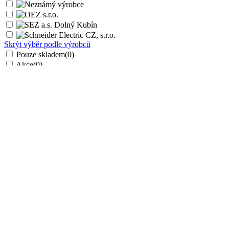
Skrýt výběr podle výrobců
Pouze skladem
(0)
Akce
(0)
Novinka
(0)
Výprodej
(0)
Celkem položek:
1
Seřadit
0 - 9 - A - Z
vybrané
0 - 9 - A - Z
Z - A - 9 - 0
Od nejlevnějšího
Od nejdražšího
12 na stránku
12 na stránku