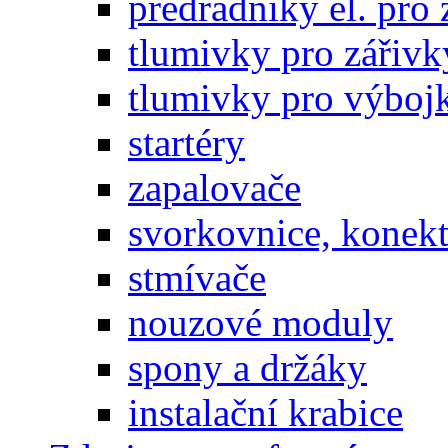
předřadníky el. pro 
tlumivky pro zářivk
tlumivky pro výboj
startéry
zapalovače
svorkovnice, konek
stmívače
nouzové moduly
spony a držáky
instalační krabice