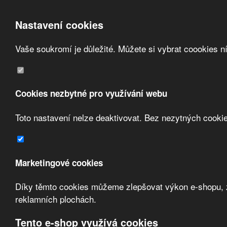
Nastavení cookies
Vaše soukromí je důležité. Můžete si vybrat coookies n
Přeskočit na hlavní obsah
/
Přeskočit na doplňující obsah
Obchodní podmínky
Registrace
O nás
Cookies nezbytné pro využívání webu
Kontakt
Toto nastavení nelze deaktivovat. Bez nezytných cooki
Marketingové cookies
Díky těmto cookies můžeme zlepšovat výkon e-shopu, zo
Zvolte měnu:
reklamních plochách.
Přihlásit uživatele
Tento e-shop využívá cookies