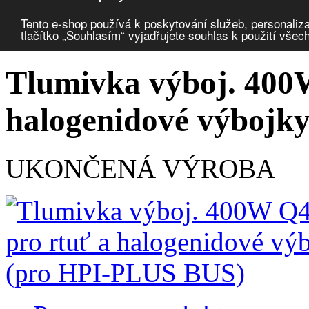
Porovnat produkty
0
Tento e-shop používá k poskytování služeb, personaliza
tlačítko „Souhlasím“ vyjadřujete souhlas k použití všec
Úvod
Osvětlovací technika
příslušenství
tlumivky pro výbojky
Tlumivka výboj. 400
halogenidové výbojk
UKONČENÁ VÝROBA