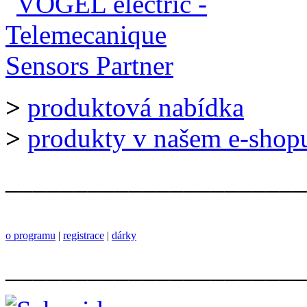
>
produktová nabídka
>
produkty v našem e-shop
______________________
o programu
|
registrace
|
dárky
______________________