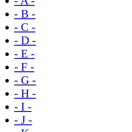
- A -
- B -
- C -
- D -
- E -
- F -
- G -
- H -
- I -
- J -