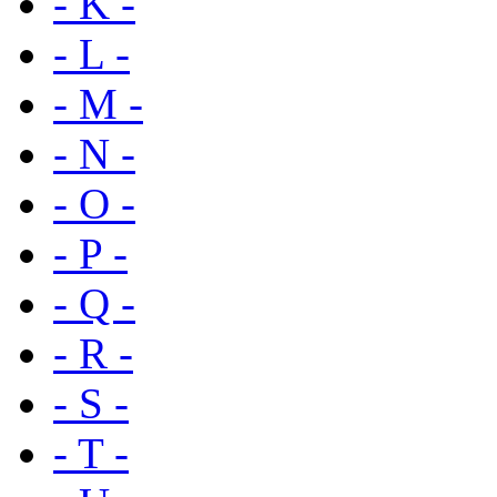
- K -
- L -
- M -
- N -
- O -
- P -
- Q -
- R -
- S -
- T -