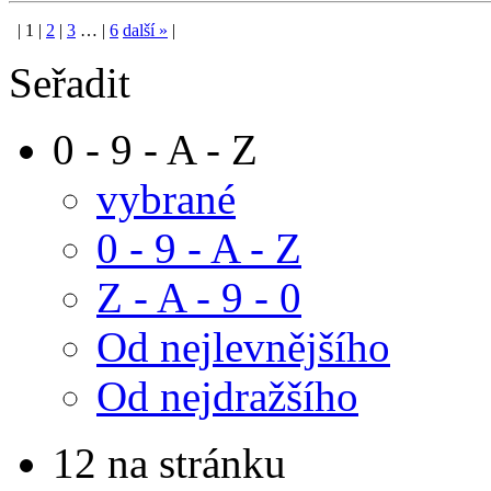
|
1
|
2
|
3
…
|
6
další
»
|
Seřadit
0 - 9 - A - Z
vybrané
0 - 9 - A - Z
Z - A - 9 - 0
Od nejlevnějšího
Od nejdražšího
12 na stránku