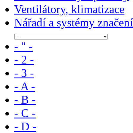
Ventilátory, klimatizace
Nářadí a systémy značení
- " -
- 2 -
- 3 -
- A -
- B -
- C -
- D -