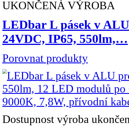
UKONČENÁ VÝROBA
LEDbar L pásek v ALU 
24VDC, IP65, 550lm,…
Porovnat produkty
Dostupnost
výroba ukonče