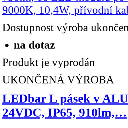
Dostupnost
výroba ukonče
na dotaz
Produkt je vyprodán
UKONČENÁ VÝROBA
LEDbar L pásek v ALU
24VDC, IP65, 910lm,…