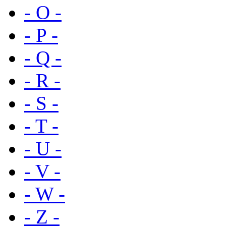
- O -
- P -
- Q -
- R -
- S -
- T -
- U -
- V -
- W -
- Z -