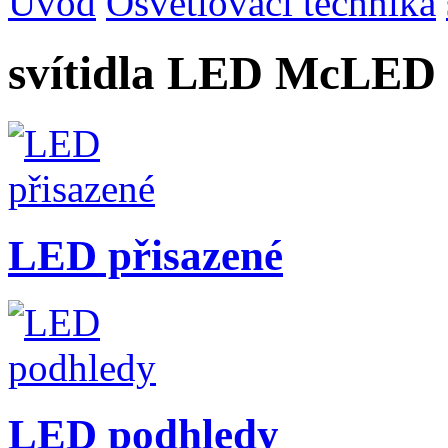
Úvod
Osvětlovací technika
svítidla LED McLED s
LED přisazené
LED podhledy