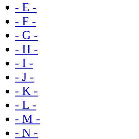
- E -
- F -
- G -
- H -
- I -
- J -
- K -
- L -
- M -
- N -