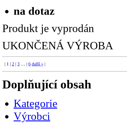
na dotaz
Produkt je vyprodán
UKONČENÁ VÝROBA
|
1
|
2
|
3
…
|
6
další
»
|
Doplňující obsah
Kategorie
Výrobci