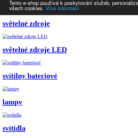
Tento e-shop používá k poskytování služeb, personaliza
všech cookies.
Více informací
světelné zdroje
světelné zdroje LED
svítilny bateriové
lampy
svítidla