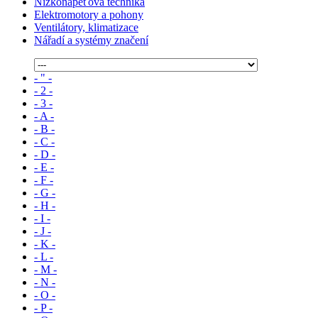
Nízkonapěťová technika
Elektromotory a pohony
Ventilátory, klimatizace
Nářadí a systémy značení
- " -
- 2 -
- 3 -
- A -
- B -
- C -
- D -
- E -
- F -
- G -
- H -
- I -
- J -
- K -
- L -
- M -
- N -
- O -
- P -