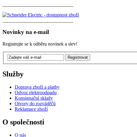
_____________________________
_____________________________
Novinky na e-mail
Registrujte se k odběru novinek a slev!
Služby
Doprava zboží a platby
Odvoz elektroodpadu
Konsignační sklady
Otvory do rozváděčů
Reklamace zboží
O společnosti
O nás