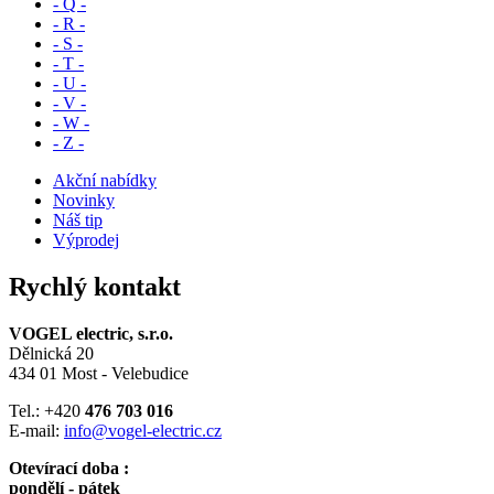
- Q -
- R -
- S -
- T -
- U -
- V -
- W -
- Z -
Akční nabídky
Novinky
Náš tip
Výprodej
Rychlý kontakt
VOGEL electric, s.r.o.
Dělnická 20
434 01 Most - Velebudice
Tel.: +420
476 703 016
E-mail:
info@vogel-electric.cz
Otevírací doba :
pondělí - pátek