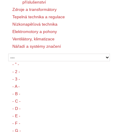
příslušenství
Zdroje a transformátory
Tepelná technika a regulace
Nízkonapěťová technika
Elektromotory a pohony
Ventilátory, klimatizace
Nářadí a systémy značení
- " -
- 2 -
- 3 -
- A -
- B -
- C -
- D -
- E -
- F -
- G -