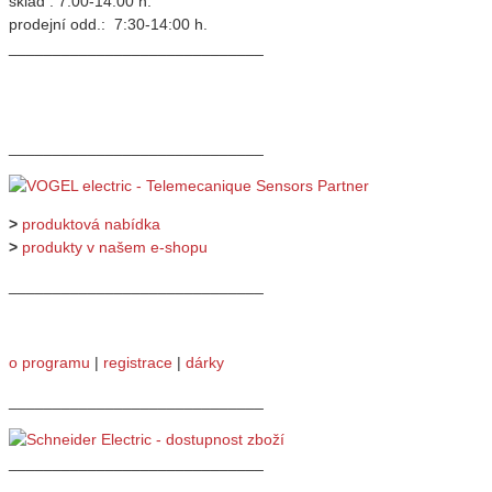
sklad : 7:00-14:00 h.
prodejní odd.: 7:30-14:00 h.
_____________________________
_____________________________
>
produktová nabídka
>
produkty v našem e-shopu
_____________________________
o programu
|
registrace
|
dárky
_____________________________
_____________________________