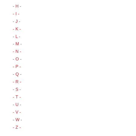
- H -
- I -
- J -
- K -
- L -
- M -
- N -
- O -
- P -
- Q -
- R -
- S -
- T -
- U -
- V -
- W -
- Z -