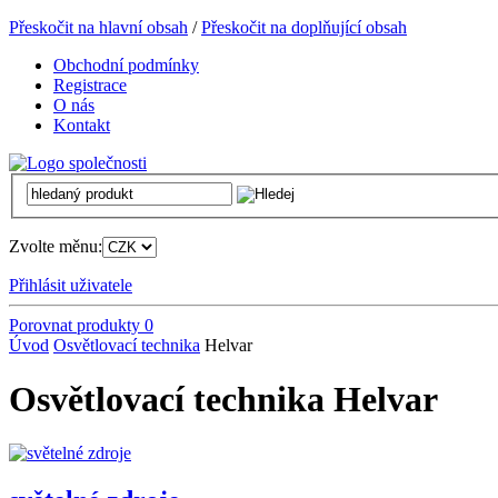
Přeskočit na hlavní obsah
/
Přeskočit na doplňující obsah
Obchodní podmínky
Registrace
O nás
Kontakt
Zvolte měnu:
Přihlásit uživatele
Porovnat produkty
0
Úvod
Osvětlovací technika
Helvar
Osvětlovací technika Helvar