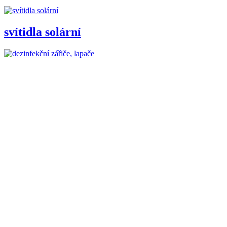
svítidla solární
dezinfekční zářiče, lapače
příslušenství
Doplňující obsah
Kategorie
Výrobci
Kabely a vodiče, příslušenství
Uložení vedení, krabice
Upevňovací materiál
Domovní vypínače a zásuvky
Zásuvky, vidlice, konektory