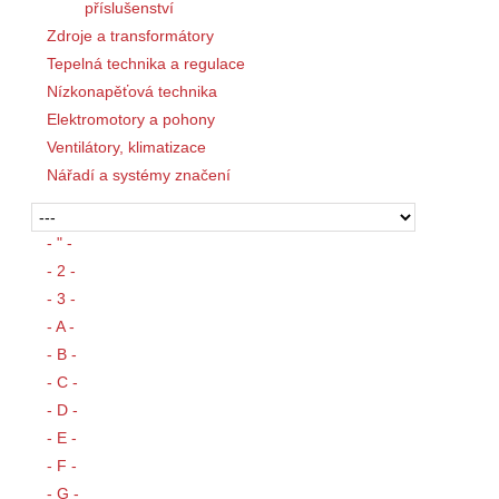
příslušenství
Zdroje a transformátory
Tepelná technika a regulace
Nízkonapěťová technika
Elektromotory a pohony
Ventilátory, klimatizace
Nářadí a systémy značení
- " -
- 2 -
- 3 -
- A -
- B -
- C -
- D -
- E -
- F -
- G -