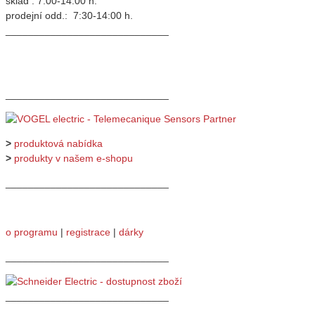
sklad : 7:00-14:00 h.
prodejní odd.: 7:30-14:00 h.
_____________________________
_____________________________
>
produktová nabídka
>
produkty v našem e-shopu
_____________________________
o programu
|
registrace
|
dárky
_____________________________
_____________________________