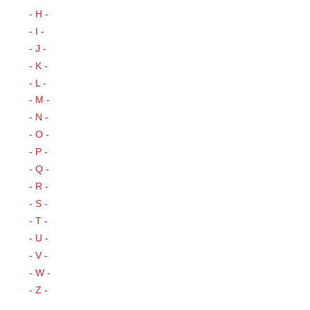
- H -
- I -
- J -
- K -
- L -
- M -
- N -
- O -
- P -
- Q -
- R -
- S -
- T -
- U -
- V -
- W -
- Z -