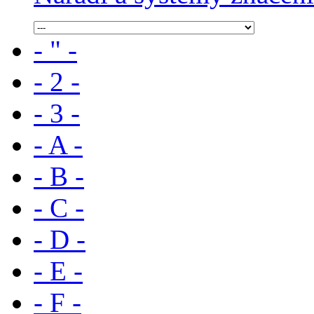
- " -
- 2 -
- 3 -
- A -
- B -
- C -
- D -
- E -
- F -