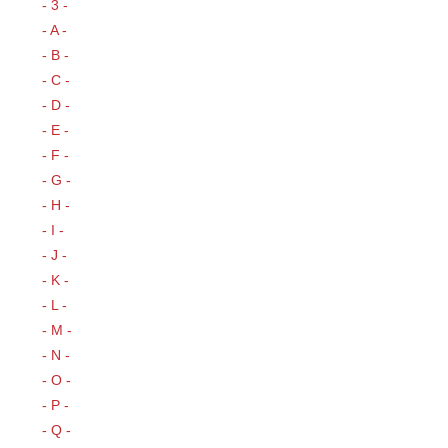
- 3 -
- A -
- B -
- C -
- D -
- E -
- F -
- G -
- H -
- I -
- J -
- K -
- L -
- M -
- N -
- O -
- P -
- Q -