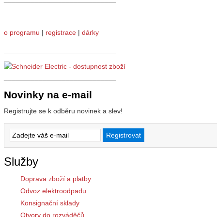
o programu
|
registrace
|
dárky
_____________________________
_____________________________
Novinky na e-mail
Registrujte se k odběru novinek a slev!
Služby
Doprava zboží a platby
Odvoz elektroodpadu
Konsignační sklady
Otvory do rozváděčů