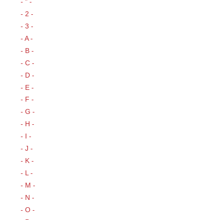
- " -
- 2 -
- 3 -
- A -
- B -
- C -
- D -
- E -
- F -
- G -
- H -
- I -
- J -
- K -
- L -
- M -
- N -
- O -