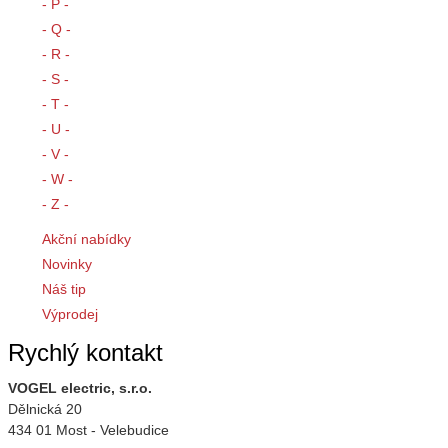
- P -
- Q -
- R -
- S -
- T -
- U -
- V -
- W -
- Z -
Akční nabídky
Novinky
Náš tip
Výprodej
Rychlý kontakt
VOGEL electric, s.r.o.
Dělnická 20
434 01 Most - Velebudice