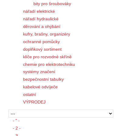
bity pro šroubováky
nářadí elektrické
nářadí hydraulické
děrování a ohýbání
kufry, brašny, organizéry
ochranné pomůcky
doplňkový sortiment
klíče pro rozvodné skříně
chemie pro elektrotechniku
systémy značení
bezpečnostní tabulky
kabelové odvíječe
ostatní
VÝPRODEJ
- " -
- 2 -
- 3 -