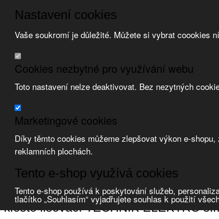
Nastavení cookies
Vaše soukromí je důležité. Můžete si vybrat coookies n
Přeskočit na hlavní obsah
/
Přeskočit na doplňující obsah
Obchodní podmínky
Cookies nezbytné pro využívání webu
Registrace
O nás
Toto nastavení nelze deaktivovat. Bez nezytných cooki
Kontakt
Marketingové cookies
Díky těmto cookies můžeme zlepšovat výkon e-shopu, zo
reklamních plochách.
Zvolte měnu:
Tento e-shop využívá cookies
Přihlásit uživatele
Porovnat produkty
0
Tento e-shop používá k poskytování služeb, personaliza
Úvod
Nářadí a systémy značení
nářadí ruční
kleště lisovací
TECHNIK 
tlačítko „Souhlasím“ vyjadřujete souhlas k použití všec
kleště lisovací TECHNIK ELEKTRO s.r.