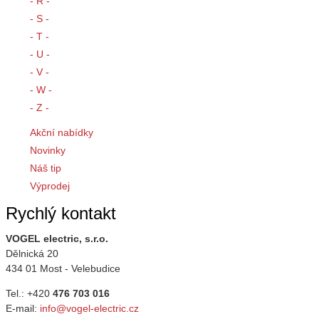
- R -
- S -
- T -
- U -
- V -
- W -
- Z -
Akční nabídky
Novinky
Náš tip
Výprodej
Rychlý kontakt
VOGEL electric, s.r.o.
Dělnická 20
434 01 Most - Velebudice
Tel.: +420
476 703 016
E-mail:
info@vogel-electric.cz