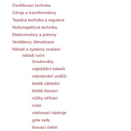
Osvětlovací technika
Zdroje a transformátory
Tepelná technika a regulace
Nízkonapěťová technika
Elektromotory a pohony
Ventilátory, klimatizace
Nářadí a systémy značení
nářadí ruční
šroubováky
odpláštění kabelů
odizolování vodičů
kleště základní
kleště lisovací
nůžky stříhací
nože
utahovací nástroje
gola sady
lisovací čelisti