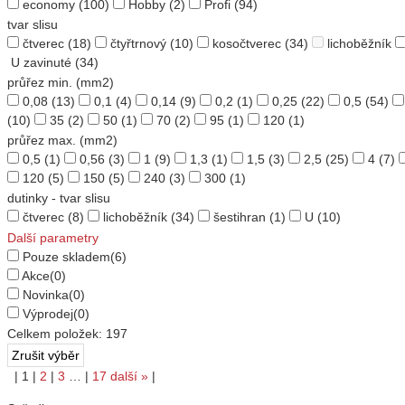
economy
(100)
Hobby
(2)
Profi
(94)
tvar slisu
čtverec
(18)
čtyřtrnový
(10)
kosočtverec
(34)
lichoběžník
U zavinuté
(34)
průřez min. (mm2)
0,08
(13)
0,1
(4)
0,14
(9)
0,2
(1)
0,25
(22)
0,5
(54)
(10)
35
(2)
50
(1)
70
(2)
95
(1)
120
(1)
průřez max. (mm2)
0,5
(1)
0,56
(3)
1
(9)
1,3
(1)
1,5
(3)
2,5
(25)
4
(7)
120
(5)
150
(5)
240
(3)
300
(1)
dutinky - tvar slisu
čtverec
(8)
lichoběžník
(34)
šestihran
(1)
U
(10)
Další parametry
Pouze skladem
(6)
Akce
(0)
Novinka
(0)
Výprodej
(0)
Celkem položek:
197
|
1
|
2
|
3
…
|
17
další
»
|