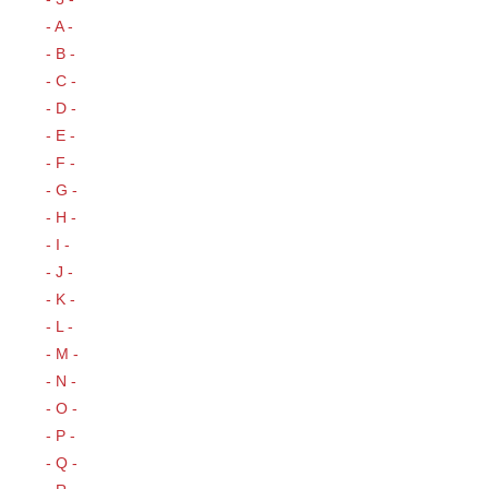
- A -
- B -
- C -
- D -
- E -
- F -
- G -
- H -
- I -
- J -
- K -
- L -
- M -
- N -
- O -
- P -
- Q -