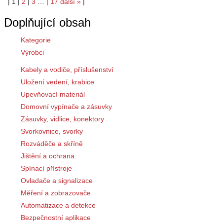
|
1
|
2
|
3
…
|
17
další
»
|
Doplňující obsah
Kategorie
Výrobci
Kabely a vodiče, příslušenství
Uložení vedení, krabice
Upevňovací materiál
Domovní vypínače a zásuvky
Zásuvky, vidlice, konektory
Svorkovnice, svorky
Rozváděče a skříně
Jištění a ochrana
Spínací přístroje
Ovladače a signalizace
Měření a zobrazovače
Automatizace a detekce
Bezpečnostní aplikace