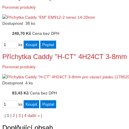
Porovnat produkty
Dostupnost
38 ks
240,70 Kč
Cena bez DPH
ks
Příchytka Caddy "H-CT" 4H24CT 3-8mm 
Porovnat produkty
Dostupnost
4 ks
83,43 Kč
Cena bez DPH
ks
|
1
|
2
|
3
|
4
další
»
|
Doplňující obsah