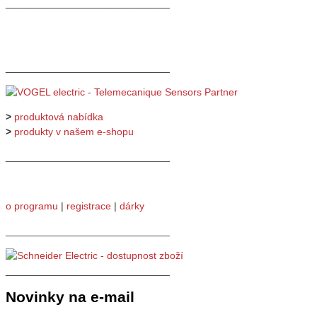
_____________________________
_____________________________
>
produktová nabídka
>
produkty v našem e-shopu
_____________________________
o programu
|
registrace
|
dárky
_____________________________
_____________________________
Novinky na e-mail