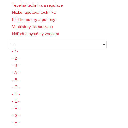
Tepelná technika a regulace
Nízkonapěťová technika
Elektromotory a pohony
Ventilátory, klimatizace
Nářadí a systémy značení
- " -
- 2 -
- 3 -
- A -
- B -
- C -
- D -
- E -
- F -
- G -
- H -