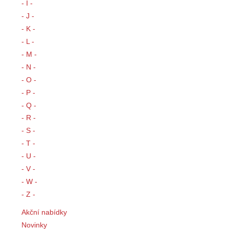
- I -
- J -
- K -
- L -
- M -
- N -
- O -
- P -
- Q -
- R -
- S -
- T -
- U -
- V -
- W -
- Z -
Akční nabídky
Novinky